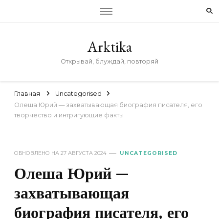
Arktika
Открывай, блуждай, повторяй
Главная
Uncategorised
Олеша Юрий — захватывающая биография писателя, его
творчество и интригующие факты
ОБНОВЛЕНО НА
27 АВГУСТА 2024
UNCATEGORISED
Олеша Юрий —
захватывающая
биография писателя, его