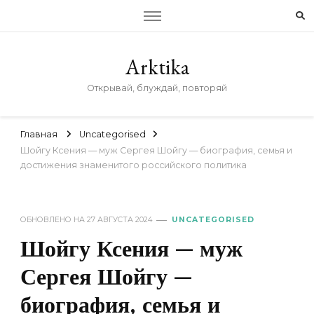
Arktika
Открывай, блуждай, повторяй
Главная
Uncategorised
Шойгу Ксения — муж Сергея Шойгу — биография, семья и
достижения знаменитого российского политика
ОБНОВЛЕНО НА
27 АВГУСТА 2024
UNCATEGORISED
Шойгу Ксения — муж
Сергея Шойгу —
биография, семья и