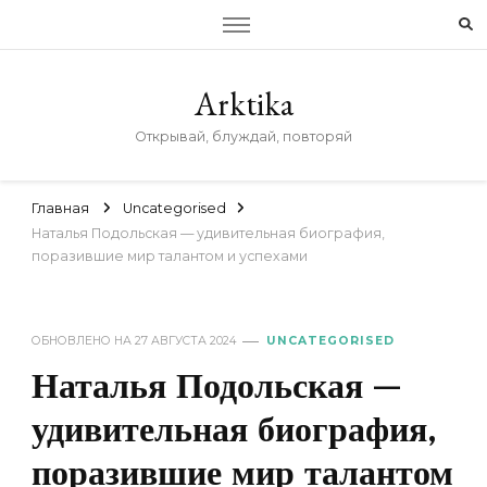
Arktika
Открывай, блуждай, повторяй
Главная
Uncategorised
Наталья Подольская — удивительная биография,
поразившие мир талантом и успехами
ОБНОВЛЕНО НА
27 АВГУСТА 2024
UNCATEGORISED
Наталья Подольская —
удивительная биография,
поразившие мир талантом