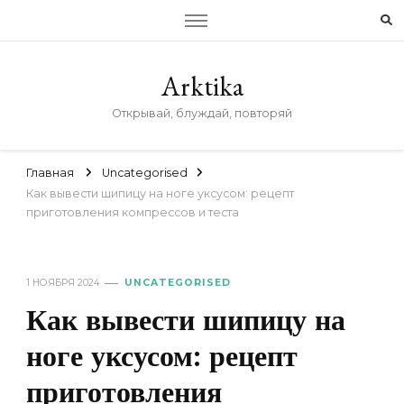
Arktika
Открывай, блуждай, повторяй
Главная
Uncategorised
Как вывести шипицу на ноге уксусом: рецепт
приготовления компрессов и теста
1 НОЯБРЯ 2024
UNCATEGORISED
Как вывести шипицу на
ноге уксусом: рецепт
приготовления