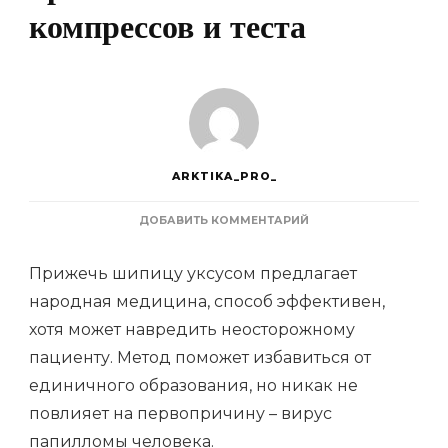
компрессов и теста
ARKTIKA_PRO_
К
ДОБАВИТЬ КОММЕНТАРИЙ
ЗАПИСИ
КАК
Прижечь шипицу уксусом предлагает
ВЫВЕСТИ
ШИПИЦУ
народная медицина, способ эффективен,
НА
хотя может навредить неосторожному
НОГЕ
УКСУСОМ:
пациенту. Метод поможет избавиться от
РЕЦЕПТ
ПРИГОТОВЛЕНИЯ
единичного образования, но никак не
КОМПРЕССОВ
повлияет на первопричину – вирус
И
ТЕСТА
папилломы человека.