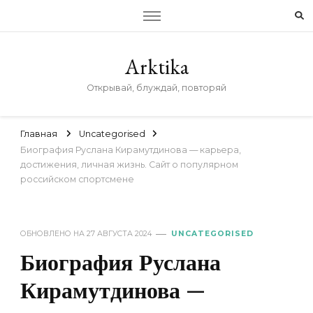
Arktika
Открывай, блуждай, повторяй
Главная
Uncategorised
Биография Руслана Кирамутдинова — карьера,
достижения, личная жизнь. Сайт о популярном
российском спортсмене
ОБНОВЛЕНО НА
27 АВГУСТА 2024
UNCATEGORISED
Биография Руслана
Кирамутдинова —