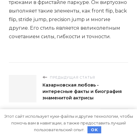
трюками в фристайле паркуре. Он виртуозно
выполняет такие элементы, как front flip, back
flip, stride jump, precision jump и многие
другие. Его стиль является великолепным
сочетанием силы, гибкости и точности.
ПРЕДЫДУЩАЯ СТАТЬЯ
Казарновская любовь -
интересные факты и биография
знаменитой актрисы
СЛЕДУЮЩАЯ СТАТЬЯ
Этот сайт использует куки-файлы и другие технологии, чтобы
Биография М. Е. Салтыкова-
помочь вам в навигации, а также предоставить лучший
Щедрина - восхождение от
пользовательский опыт.
OK
деревенского мальчика к