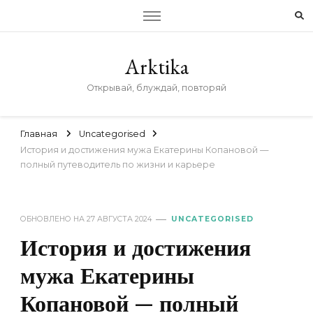
Arktika
Открывай, блуждай, повторяй
Главная
Uncategorised
История и достижения мужа Екатерины Копановой —
полный путеводитель по жизни и карьере
ОБНОВЛЕНО НА
27 АВГУСТА 2024
UNCATEGORISED
История и достижения
мужа Екатерины
Копановой — полный