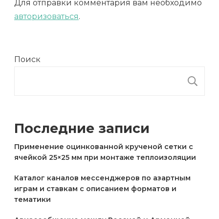
Для отправки комментария вам необходимо
авторизоваться
.
Поиск
П
Последние записи
Применение оцинкованной крученой сетки с
ячейкой 25×25 мм при монтаже теплоизоляции
Каталог каналов мессенджеров по азартным
играм и ставкам с описанием форматов и
тематики