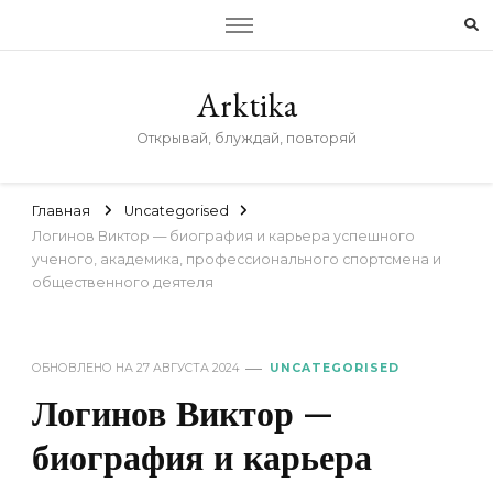
Arktika
Открывай, блуждай, повторяй
Главная
Uncategorised
Логинов Виктор — биография и карьера успешного
ученого, академика, профессионального спортсмена и
общественного деятеля
ОБНОВЛЕНО НА
27 АВГУСТА 2024
UNCATEGORISED
Логинов Виктор —
биография и карьера