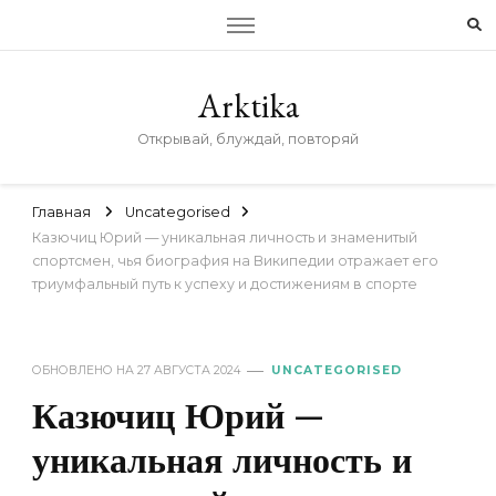
Arktika
Открывай, блуждай, повторяй
Главная
Uncategorised
Казючиц Юрий — уникальная личность и знаменитый
спортсмен, чья биография на Википедии отражает его
триумфальный путь к успеху и достижениям в спорте
ОБНОВЛЕНО НА
27 АВГУСТА 2024
UNCATEGORISED
Казючиц Юрий —
уникальная личность и