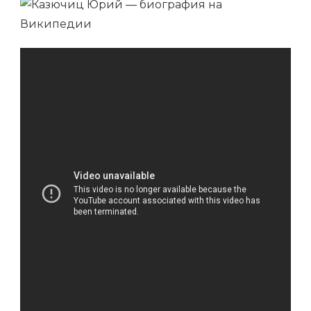
ЮРИЙ
—
УНИКАЛЬНАЯ
ЛИЧНОСТЬ
И
ЗНАМЕНИТЫЙ
СПОРТСМЕН,
ЧЬЯ
БИОГРАФИЯ
НА
ВИКИПЕДИИ
ОТРАЖАЕТ
ЕГО
ТРИУМФАЛЬНЫЙ
ПУТЬ
К
УСПЕХУ
И
ДОСТИЖЕНИЯМ
В
СПОРТЕ