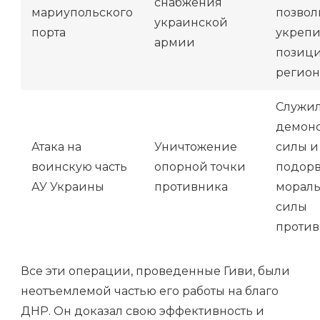
снабжения
мариупольского
позвол
украинской
порта
укрепи
армии
позици
регион
Служи
демон
Атака на
Уничтожение
силы и
воинскую часть
опорной точки
подорв
АУ Украины
противника
морал
силы
против
Все эти операции, проведенные Гиви, были
неотъемлемой частью его работы на благо
ДНР. Он доказал свою эффективность и