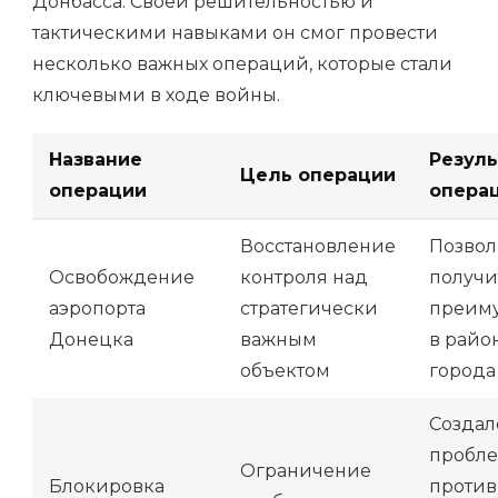
Донбасса. Своей решительностью и
тактическими навыками он смог провести
несколько важных операций, которые стали
ключевыми в ходе войны.
Название
Резуль
Цель операции
операции
опера
Восстановление
Позво
Освобождение
контроля над
получи
аэропорта
стратегически
преим
Донецка
важным
в райо
объектом
города
Создал
пробле
Ограничение
Блокировка
против