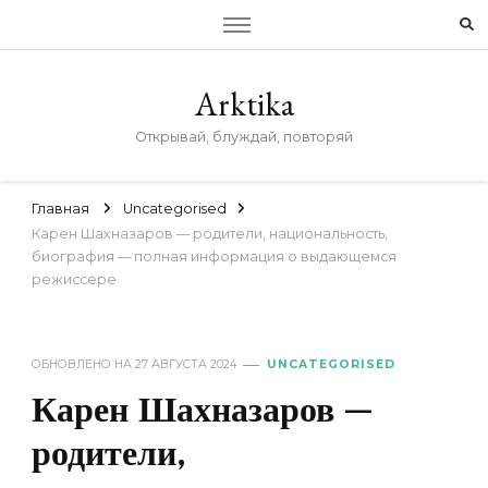
Arktika
Открывай, блуждай, повторяй
Главная
Uncategorised
Карен Шахназаров — родители, национальность,
биография — полная информация о выдающемся
режиссере
ОБНОВЛЕНО НА
27 АВГУСТА 2024
UNCATEGORISED
Карен Шахназаров —
родители,