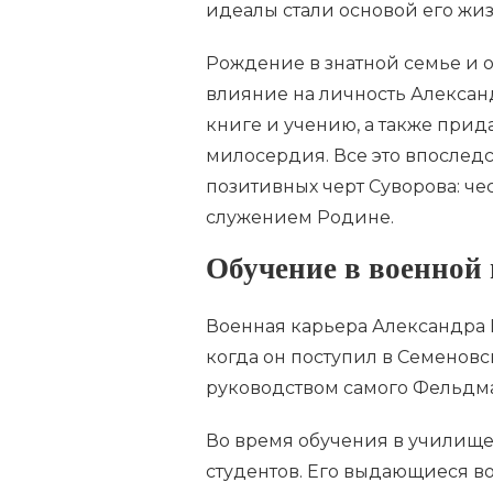
идеалы стали основой его жиз
Рождение в знатной семье и о
влияние на личность Александ
книге и учению, а также прид
милосердия. Все это впослед
позитивных черт Суворова: че
служением Родине.
Обучение в военной
Военная карьера Александра 
когда он поступил в Семеновс
руководством самого Фельдм
Во время обучения в училище
студентов. Его выдающиеся во