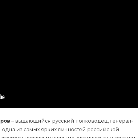
оров
– выдающийся русский полководец, генерал-
 одна из самых ярких личностей российской