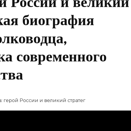
й России и великий
кая биография
олководца,
ка современного
ства