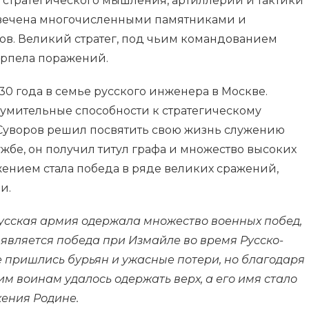
е стратегического мышления, артиллерии и тактики
овечена многочисленными памятниками и
ов. Великий стратег, под чьим командованием
ерпела поражений.
30 года в семье русского инженера в Москве.
зумительные способности к стратегическому
Суворов решил посвятить свою жизнь служению
лужбе, он получил титул графа и множество высоких
жением стала победа в ряде великих сражений,
и.
усская армия одержала множество военных побед,
 является победа при Измайле во время Русско-
е пришлись бурьян и ужасные потери, но благодаря
м воинам удалось одержать верх, а его имя стало
ения Родине.