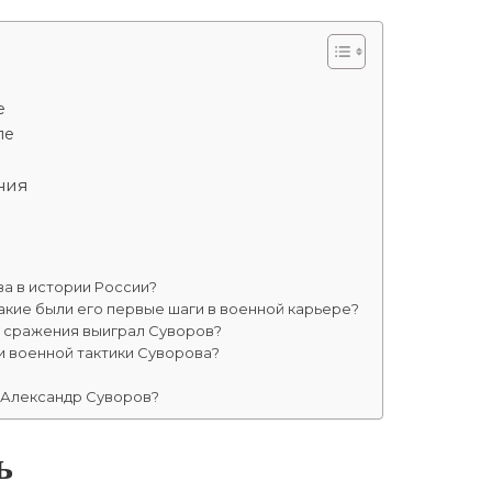
е
ле
ния
ва в истории России?
какие были его первые шаги в военной карьере?
и сражения выиграл Суворов?
и военной тактики Суворова?
 Александр Суворов?
ь