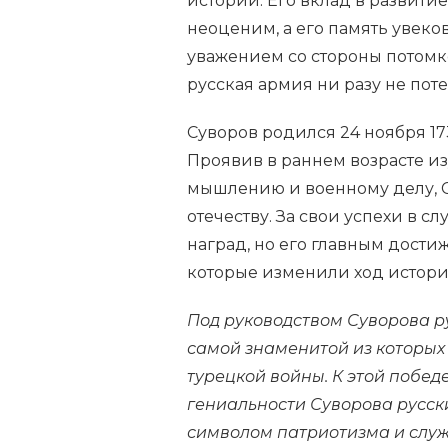
истории. Его вклад в развити
неоценим, а его память увек
уважением со стороны потомк
русская армия ни разу не пот
Суворов родился 24 ноября 17
Проявив в раннем возрасте и
мышлению и военному делу, 
отечеству. За свои успехи в с
наград, но его главным дости
которые изменили ход истори
Под руководством Суворова р
самой знаменитой из которых
турецкой войны. К этой побед
гениальности Суворова русски
символом патриотизма и служ