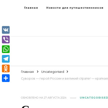
Главная
Новости для путешественников
VK
Viber
WhatsApp
Telegram
Главная
Uncategorised
Odnoklassniki
Суворов — герой России и великий стратег — кратк
Отправить
ОБНОВЛЕНО НА
27 АВГУСТА 2024
UNCATEGORISE