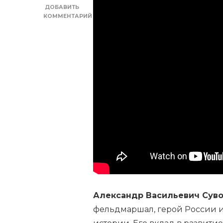
ДОБАВИТЬ
КОММЕНТАРИЙ
К
ЗАПИСИ
СУВОРОВ
—
ГЕРОЙ
РОССИИ
И
ВЕЛИКИЙ
СТРАТЕГ
—
КРАТКАЯ
БИОГРАФИЯ
ЛЕГЕНДАРНОГО
ПОЛКОВОДЦА,
ОСНОВОПОЛОЖНИКА
СОВРЕМЕННОГО
ВОЕННОГО
ИСКУССТВА
Александр Васильевич Сув
фельдмаршал, герой России и