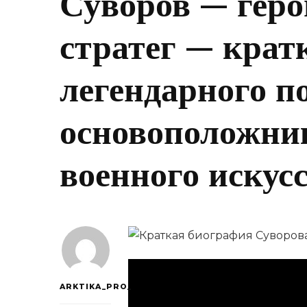
Суворов — геро
стратег — крат
легендарного п
основоположни
военного искус
ARKTIKA_PRO_