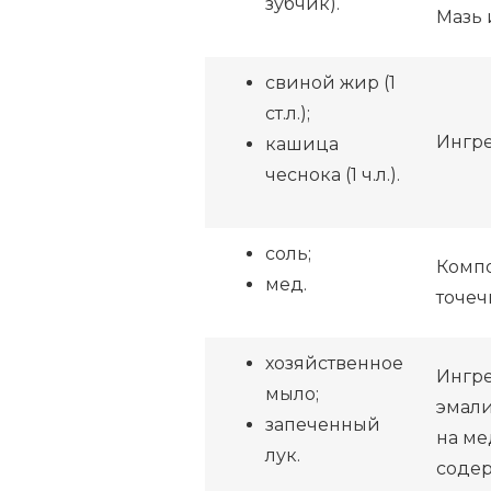
зубчик).
Мазь 
свиной жир (1
ст.л.);
Ингре
кашица
чеснока (1 ч.л.).
соль;
Компо
мед.
точеч
хозяйственное
Ингре
мыло;
эмали
запеченный
на ме
лук.
содер