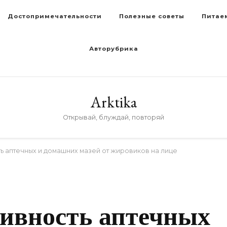
Достопримечательности
Полезные советы
Питае
Авторубрика
Arktika
Открывай, блуждай, повторяй
ь аптечных и домашних мазей от жировиков на лице
тивность аптечных