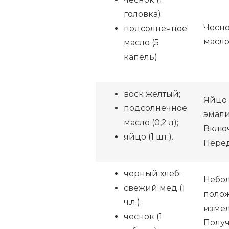
головка);
Чесно
подсолнечное
масло
масло (5
капель).
воск желтый;
Яйцо 
подсолнечное
эмали
масло (0,2 л);
Включ
яйцо (1 шт.).
Перед
черный хлеб;
Небол
свежий мед (1
полож
ч.л.);
измел
чеснок (1
Получ