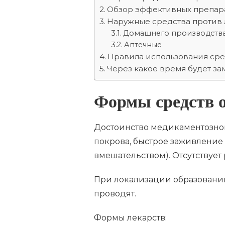
И
Обзор эффективных препара
ДОМАШНИХ
Наружные средства против 
МАЗЕЙ
ОТ
Домашнего производств
ЖИРОВИКОВ
Аптечные
НА
Правила использования сре
ЛИЦЕ
Через какое время будет за
Формы средств 
Достоинство медикаментозной
покрова, быстрое заживление
вмешательством). Отсутствует
При локализации образований
проводят.
Формы лекарств: