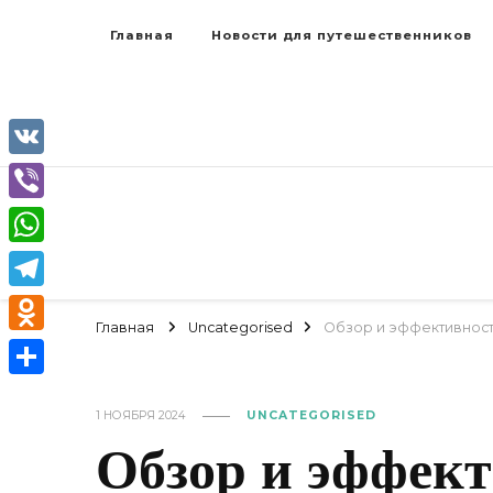
Главная
Новости для путешественников
VK
Viber
WhatsApp
Telegram
Главная
Uncategorised
Обзор и эффективност
Odnoklassniki
Отправить
1 НОЯБРЯ 2024
UNCATEGORISED
Обзор и эффек