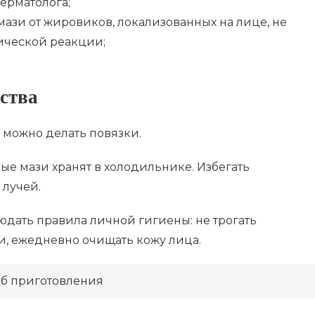
ерматолога;
ази от жировиков, локализованных на лице, не
ической реакции;
ства
 можно делать повязки.
ые мази хранят в холодильнике. Избегать
лучей.
юдать правила личной гигиены: не трогать
, ежедневно очищать кожу лица.
б приготовления