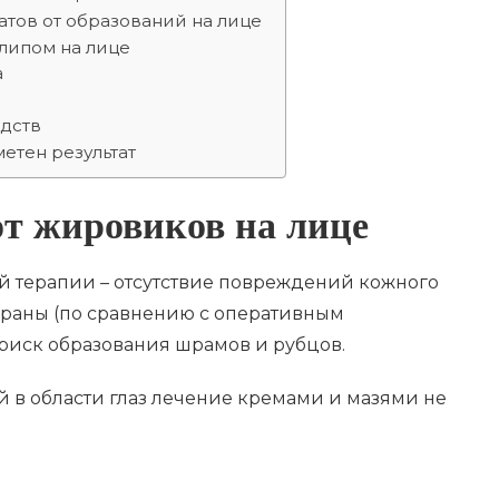
тов от образований на лице
липом на лице
а
дств
метен результат
от жировиков на лице
 терапии – отсутствие повреждений кожного
 раны (по сравнению с оперативным
 риск образования шрамов и рубцов.
 в области глаз лечение кремами и мазями не