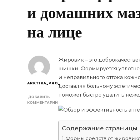
и домашних маз
на лице
Жировик – это доброкачестве
шишки. Формируется уплотне
и неправильного оттока кожног
ARKTIKA_PRO_
доставляя больному эстетиче
поможет быстро удалить неже
ДОБАВИТЬ
КОММЕНТАРИЙ
К
ЗАПИСИ
ОБЗОР
И
Содержание страницы
ЭФФЕКТИВНОСТЬ
АПТЕЧНЫХ
Формы средств от жировико