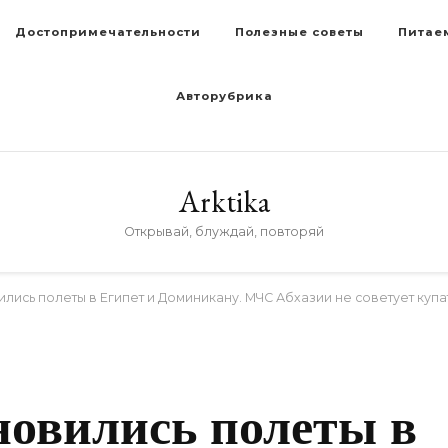
Достопримечательности
Полезные советы
Питае
Авторубрика
Arktika
Открывай, блуждай, повторяй
лись полеты в Египет и Доминикану. МЧС Абхазии не советует купа
новились полеты в