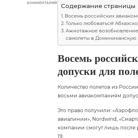
КОММЕНТАРИЙ
Содержание страницы
К
ЗАПИСИ
Восемь российских авиакомп
НОВОСТИ.
Только любоваться! Абхазск
ВОЗОБНОВИЛИСЬ
Ажиотажное возобновление:
ПОЛЕТЫ
В
самолеты в Доминиканскую
ЕГИПЕТ
И
ДОМИНИКАНУ.
Восемь российс
МЧС
АБХАЗИИ
допуски для пол
НЕ
СОВЕТУЕТ
КУПАТЬСЯ
В
Количество полетов из России
ОЗЕРЕ
восьми авиакомпаниям допуск
РИЦА
Это право получили: «Аэрофлот»
авиалинии», Nordwind, «Смар
компании смогут лишь после 
19.