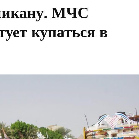
никану. МЧС
тует купаться в