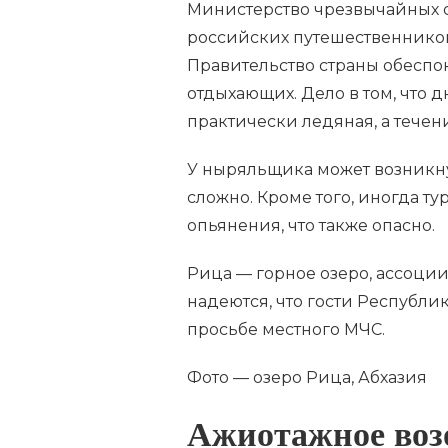
Министерство чрезвычайных с
российских путешественников
Правительство страны обеспок
отдыхающих. Дело в том, что д
практически ледяная, а течен
У ныряльщика может возникнут
сложно. Кроме того, иногда т
опьянения, что также опасно.
Рица — горное озеро, ассоции
надеются, что гости Республи
просьбе местного МЧС.
Фото — озеро Рица, Абхазия
Ажиотажное воз