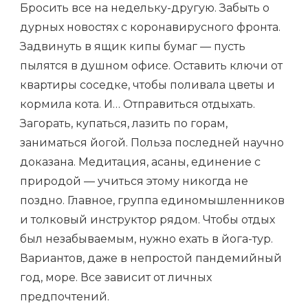
Бросить все на недельку-другую. Забыть о
ТУРЫ
ЛЕТОМ
дурных новостях с коронавирусного фронта.
2023:
Задвинуть в ящик кипы бумаг — пусть
КОМУ
ЕХАТЬ
пылятся в душном офисе. Оставить ключи от
И
КУДА
квартиры соседке, чтобы поливала цветы и
кормила кота. И… Отправиться отдыхать.
Загорать, купаться, лазить по горам,
заниматься йогой. Польза последней научно
доказана. Медитация, асаны, единение с
природой — учиться этому никогда не
поздно. Главное, группа единомышленников
и толковый инструктор рядом. Чтобы отдых
был незабываемым, нужно ехать в йога-тур.
Вариантов, даже в непростой пандемийный
год, море. Все зависит от личных
предпочтений.