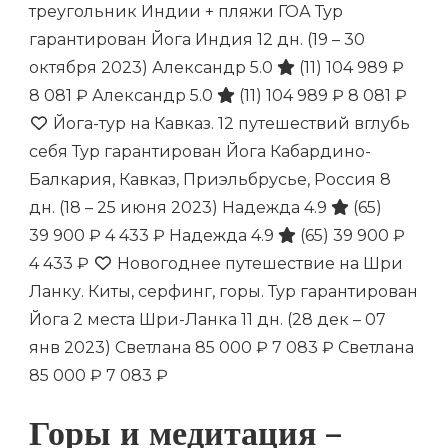
треугольник Индии + пляжи ГОА Тур
гарантирован Йога Индия
12 дн.
(19 – 30
октября 2023)
Александр 5.0
(11)
104 989 ₽
8 081 ₽
Александр 5.0
(11)
104 989 ₽
8 081 ₽
Йога-тур на Кавказ. 12 путешествий вглубь
себя Тур гарантирован Йога Кабардино-
Балкария, Кавказ, Приэльбрусье, Россия
8
дн.
(18 – 25 июня 2023)
Надежда 4.9
(65)
39 900 ₽
4 433 ₽
Надежда 4.9
(65)
39 900 ₽
4 433 ₽
Новогоднее путешествие на Шри
Ланку. Киты, серфинг, горы. Тур гарантирован
Йога 2 места Шри-Ланка
11 дн.
(28 дек – 07
янв 2023)
Светлана
85 000 ₽
7 083 ₽
Светлана
85 000 ₽
7 083 ₽
Горы и медитация –