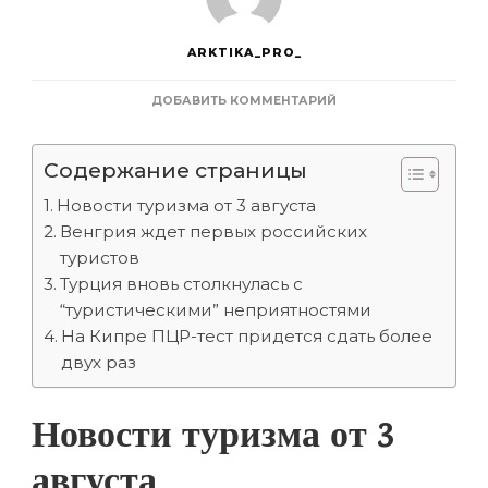
ARKTIKA_PRO_
К
ДОБАВИТЬ КОММЕНТАРИЙ
ЗАПИСИ
ЛЕСНЫЕ
ПОЖАРЫ
Содержание страницы
В
ТУРЦИИ,
Новости туризма от 3 августа
НОВЫЕ
Венгрия ждет первых российских
ПРАВИЛА
туристов
ТЕСТИРОВАНИЯ
НА
Турция вновь столкнулась с
КИПРЕ
“туристическими” неприятностями
И
На Кипре ПЦР-тест придется сдать более
ДОЛГОЖДАННАЯ
ЕВРОПА
двух раз
|
НОВОСТИ
ТУРИЗМА
Новости туризма от 3
августа