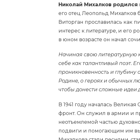
Николай Михалков родился
его отец Леопольд Михалков 
Виторган прославилась как п
интерес к литературе, и его 
в юном возрасте он начал сочин
Начиная свою литературную ка
себе как талантливый поэт. Е
проникновенность и глубину о
Родине, о героях и обычных л
чтобы донести сложные идеи д
В 1941 году началась Великая
фронт. Он служил в армии и п
неотъемлемой частью духовно
подвиги и помогающим им вы
Михалкова стали песнями, ст