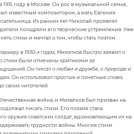
в 1915 году в Москве. Он рос в музыкальной семье,
был известным композитором, а мать Евгения
исательница. Из ранних лет Николай проявлял
родители поощряли его творческие устремления. Уже
ять стихи и мечтал о том, чтобы стать поэтом.
рьеру в 1930-х годах, Михалков быстро заявил о
го стихи были отмечены критиками за
щущений. Он писал о любви и дружбе, о природе и
юдях. Он использовал простые и понятные слова,
о своих читателей.
 Отечественная война, и Михалков был призван на
родолжал писать стихи. Его поэзия стала
го оружия советских солдат, вдохновляющим их на
держивать трудности войны. Многие стихи
ав знаменитыми гимнами поколений.