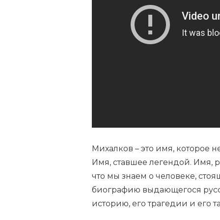
–
ТВОРЕЦ
ВЕЛИЧАЙШИХ
СТИХОТВОРЕНИЙ
О
РОДИНЕ
И
ЛЮБВИ
—
УНИКАЛЬНАЯ
БИОГРАФИЯ
ПРОСЛАВЛЕННОГО
РУССКОГО
ПОЭТА
Михалков – это имя, которое 
Имя, ставшее легендой. Имя,
что мы знаем о человеке, стоя
биографию выдающегося русск
историю, его трагедии и его та