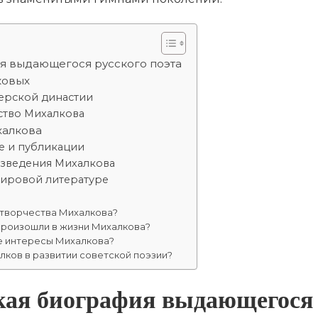
я выдающегося русского поэта
ковых
терской династии
ство Михалкова
халкова
е и публикации
изведения Михалкова
мировой литературе
 творчества Михалкова?
произошли в жизни Михалкова?
е интересы Михалкова?
лков в развитии советской поэзии?
кая биография выдающегося