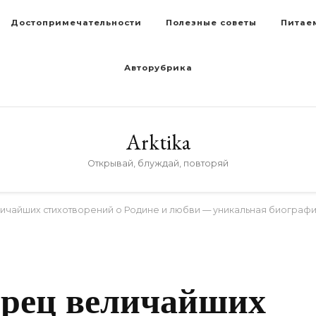
Достопримечательности
Полезные советы
Питае
Авторубрика
Arktika
Открывай, блуждай, повторяй
личайших стихотворений о Родине и любви — уникальная биограф
D
орец величайших