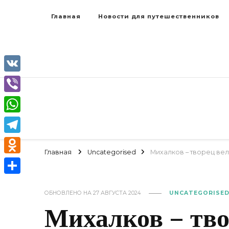
Главная
Новости для путешественников
VK
Viber
WhatsApp
Telegram
Главная
Uncategorised
Михалков – творец ве
Odnoklassniki
Отправить
ОБНОВЛЕНО НА
27 АВГУСТА 2024
UNCATEGORISE
Михалков – тв