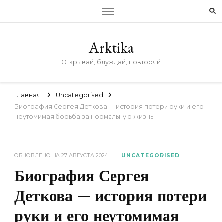
Arktika
Открывай, блуждай, повторяй
Главная
Uncategorised
Биография Сергея Деткова — история потери руки и его
неутомимая борьба за нормальную жизнь
ОБНОВЛЕНО НА
27 АВГУСТА 2024
UNCATEGORISED
Биография Сергея
Деткова — история потери
руки и его неутомимая