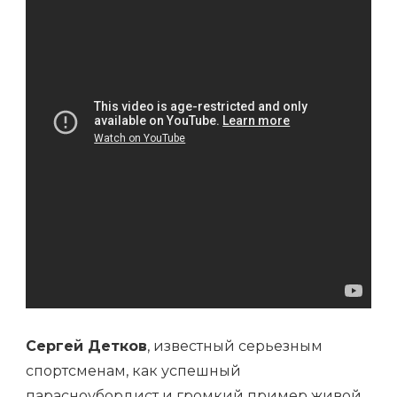
НЕУТОМИМАЯ
БОРЬБА
ЗА
НОРМАЛЬНУЮ
ЖИЗНЬ
Сергей Детков
, известный серьезным
спортсменам, как успешный
парасноубордист и громкий пример живой