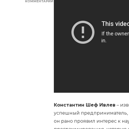
КОММЕНТАРИЙ
К
ЗАПИСИ
БИОГРАФИЯ
КОНСТАНТИНА
ШЕФА
ИВЛЕВА
—
ТАЛАНТЛИВОГО
СПЕЦИАЛИСТА,
ВНЕСШЕГО
ЗНАЧИТЕЛЬНЫЙ
ВКЛАД
В
РАЗВИТИЕ
СВОЕЙ
ОТРАСЛИ
Константин Шеф Ивлев
– изв
успешный предприниматель, и
он рано проявил интерес к на