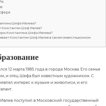
ль
ие
сфере
тантина Шефа Ивлева?
т Константин Шеф Ивлев?
ьеры Константина Шефа Ивлева?
ивает Константин Шеф Ивлев в своем инвестиционном
бразование
ся 12 марта 1985 года в городе Москва. Его семья
вом, и отец Шефа был известным художником. С
оявлял интерес к музыке и живописи, и его
алант.
 Ивлев поступил в Московский государственный