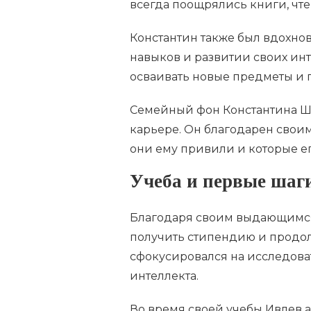
всегда поощрялись книги, чт
Константин также был вдохно
навыков и развитии своих ин
осваивать новые предметы и п
Семейный фон Константина Ше
карьере. Он благодарен свои
они ему привили и которые е
Учеба и первые шаги
Благодаря своим выдающимся 
получить стипендию и продолж
сфокусировался на исследоват
интеллекта.
Во время своей учебы Ивлев 