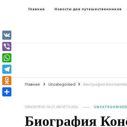
Главная
Новости для путешественников
VK
Viber
WhatsApp
Telegram
Главная
Uncategorised
Биография Константин
Odnoklassniki
Отправить
ОБНОВЛЕНО НА
27 АВГУСТА 2024
UNCATEGORISE
Биография Кон