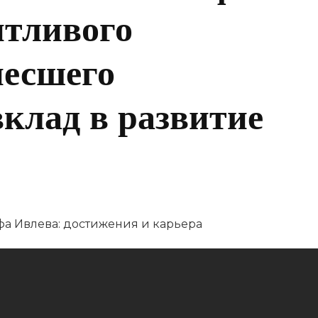
нтливого
несшего
клад в развитие