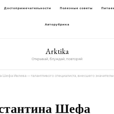
Достопримечательности
Полезные советы
Питае
Авторубрика
Arktika
Открывай, блуждай, повторяй
а Шефа Ивлева — талантливого специалиста, внесшего значительн
D
стантина Шефа