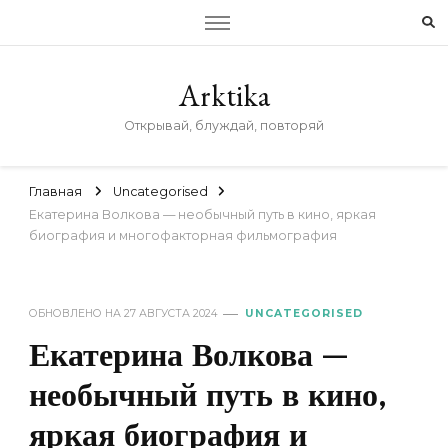
Arktika
Открывай, блуждай, повторяй
Главная
Uncategorised
Екатерина Волкова — необычный путь в кино, яркая
биография и многофакторная фильмография
ОБНОВЛЕНО НА
27 АВГУСТА 2024
UNCATEGORISED
Екатерина Волкова —
необычный путь в кино,
яркая биография и