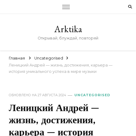
Arktika
Открывай, блуждай, повторяй
Главная
Uncategorised
Леницкий Андрей — жизнь, достижения, карьера —
история уникального успеха в мире музыки
ОБНОВЛЕНО НА
27 АВГУСТА 2024
UNCATEGORISED
Леницкий Андрей —
жизнь, достижения,
карьера — история