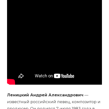
УСПЕХА
В
МИРЕ
МУЗЫКИ
Леницкий Андрей Александрович
—
известный российский певец, композитор и
продюсер. Он родился 7 июля 1983 года в