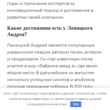
года» и признание экспертов за
инновационный подход и достижения в
развитии своей компании.
Какие достижения есть у Леницкого
Андрея?
Леницкий Андрей является популярным
украинским певцом, автором песен, актером
и продюсером. Он стал известным после
участия в шоу «Фабрика звезд 4», где занял
второе место. В дальнейшем он выпустил
несколько успешных синглов и альбомов,
получив признание публики. В 2011 году
певец стал победителем конкурса «Танцы со
Этот сайт использует куки-файлы и другие технологии, чтобы
помочь вам в навигации, а также предоставить лучший
звездами» и в 2013 году стал ведущим этой
пользовательский опыт.
OK
программы. Кроме того, Леницкий активно