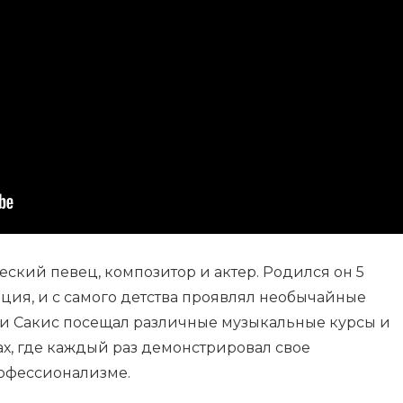
еский певец, композитор и актер. Родился он 5
реция, и с самого детства проявлял необычайные
ти Сакис посещал различные музыкальные курсы и
ах, где каждый раз демонстрировал свое
рофессионализме.