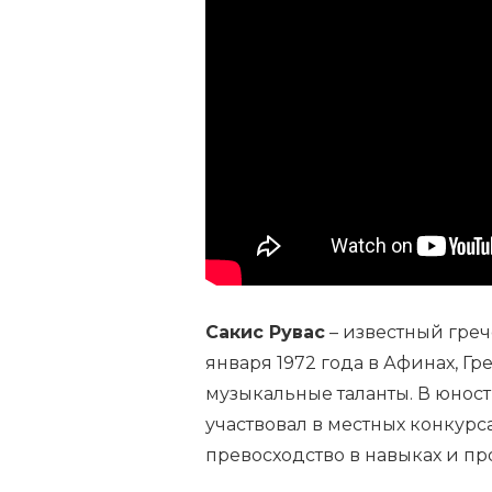
САКИСА
РУВАСА
—
ТАЛАНТЛИВОГО
ГРЕЧЕСКОГО
ПЕВЦА
И
МУЗЫКАНТА
—
ЛИЧНАЯ
ИНФОРМАЦИЯ,
КАРЬЕРА,
ДОСТИЖЕНИЯ
Сакис Рувас
– известный греч
января 1972 года в Афинах, Г
музыкальные таланты. В юнос
участвовал в местных конкурс
превосходство в навыках и п