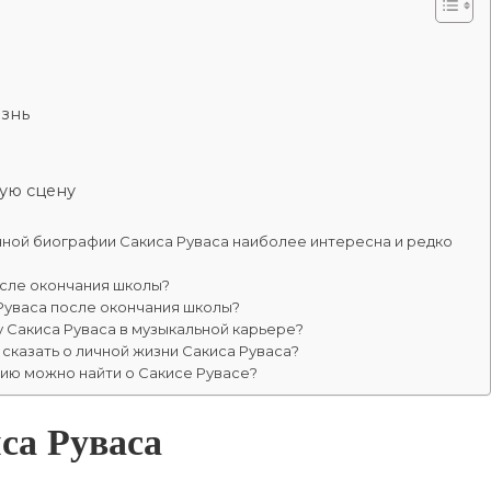
изнь
ую сцену
чной биографии Сакиса Руваса наиболее интересна и редко
осле окончания школы?
Руваса после окончания школы?
у Сакиса Руваса в музыкальной карьере?
сказать о личной жизни Сакиса Руваса?
ию можно найти о Сакисе Рувасе?
са Руваса