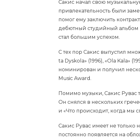
Сакис начал свою музыкальную 
привлекательность были зам
помог ему заключить контрак
дебютный студийный альбом «S’
стал большим успехом.
С тех пор Сакис выпустил множ
ta Dyskola» (1996), «Ola Kala» (
номинирован и получил неск
Music Award.
Помимо музыки, Сакис Рувас т
Он снялся в нескольких грече
и «Что происходит, когда мы с
Сакис Рувас имеет не только 
постоянно появляется на обло