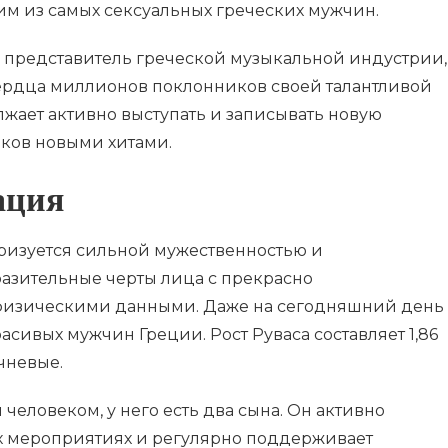
им из самых сексуальных греческих мужчин.
й представитель греческой музыкальной индустрии,
сердца миллионов поклонников своей талантливой
жает активно выступать и записывать новую
иков новыми хитами.
ация
ризуется сильной мужественностью и
разительные черты лица с прекрасно
физическими данными. Даже на сегодняшний день
асивых мужчин Греции. Рост Руваса составляет 1,86
ичневые.
человеком, у него есть два сына. Он активно
ых мероприятиях и регулярно поддерживает