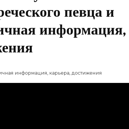
реческого певца и
ичная информация,
жения