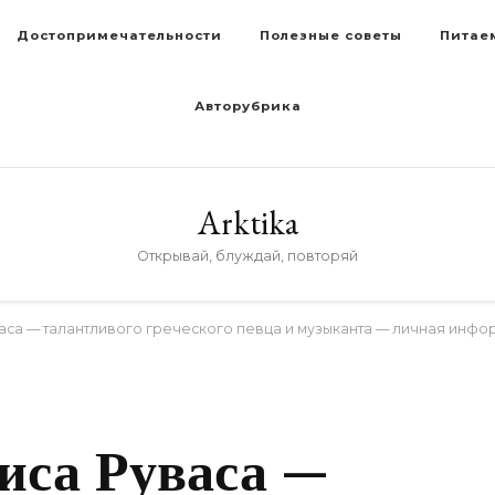
Достопримечательности
Полезные советы
Питае
Авторубрика
Arktika
Открывай, блуждай, повторяй
аса — талантливого греческого певца и музыканта — личная инфо
D
иса Руваса —