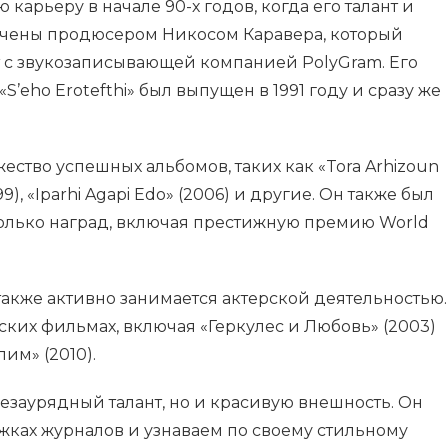
карьеру в начале 90-х годов, когда его талант и
ечены продюсером Никосом Каравера, который
т с звукозаписывающей компанией PolyGram. Его
eho Erotefthi» был выпущен в 1991 году и сразу же
ество успешных альбомов, таких как «Tora Arhizoun
1999), «Iparhi Agapi Edo» (2006) и другие. Он также был
олько наград, включая престижную премию World
акже активно занимается актерской деятельностью.
ских фильмах, включая «Геркулес и Любовь» (2003)
пим» (2010).
незаурядный талант, но и красивую внешность. Он
жках журналов и узнаваем по своему стильному