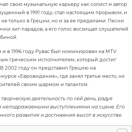
ачал свою музыкальную карьеру как солист и автор
пущенный в 1991 году, стал настоящим прорывом, и
 не только в Греции, но и за ее пределами. Песни
чки хит-парадов, а его голос восхищал слушателей
убиной.
я и в 1996 году Рувас был номинирован на MTV
рвым греческим исполнителем, который достиг
 В 2002 году он представил Грецию на
урсе «Евровидение», где занял третье место, но
рителей своим шармом и талантом.
творческую деятельность по сей день, радуя
и неподражаемыми выступлениями на сцене. Его
ного развития и достижения высот в искусстве.