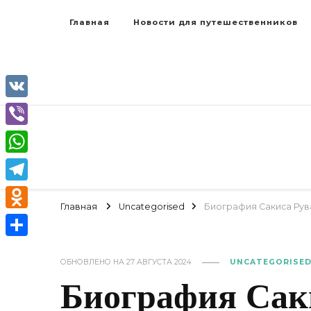
Главная
Новости для путешественников
VK
Viber
WhatsApp
Telegram
Главная
Uncategorised
Биография Сакиса Рув
Odnoklassniki
Отправить
ОБНОВЛЕНО НА
27 АВГУСТА 2024
UNCATEGORISE
Биография Сак