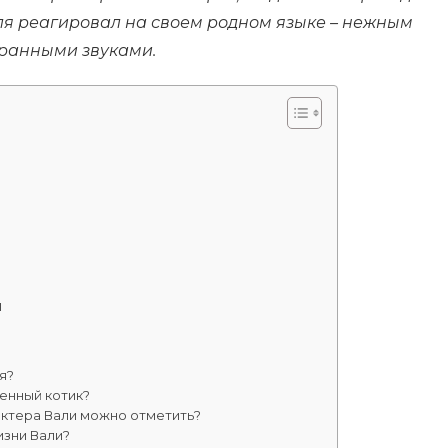
аля реагировал на своем родном языке – нежным
ранными звуками.
я
я?
енный котик?
актера Вали можно отметить?
изни Вали?