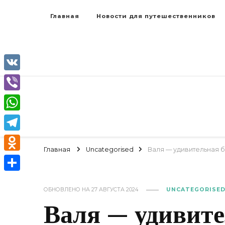
Главная
Новости для путешественников
VK
Viber
WhatsApp
Telegram
Главная
Uncategorised
Валя — удивительная 
Odnoklassniki
Отправить
ОБНОВЛЕНО НА
27 АВГУСТА 2024
UNCATEGORISE
Валя — удивит