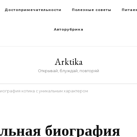
Достопримечательности
Полезные советы
Питае
Авторубрика
Arktika
Открывай, блуждай, повторяй
биография котика с уникальным характером
D
ельная биография