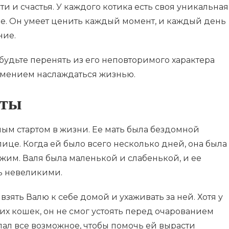
 и счастья. У каждого котика есть своя уникальная
ие. Он умеет ценить каждый момент, и каждый день
ние.
абудьте перенять из его неповторимого характера
 умением наслаждаться жизнью.
рты
ым стартом в жизни. Ее мать была бездомной
лице. Когда ей было всего несколько дней, она была
м. Валя была маленькой и слабенькой, и ее
ь невеликими.
зять Валю к себе домой и ухаживать за ней. Хотя у
их кошек, он не смог устоять перед очарованием
елал все возможное, чтобы помочь ей вырасти