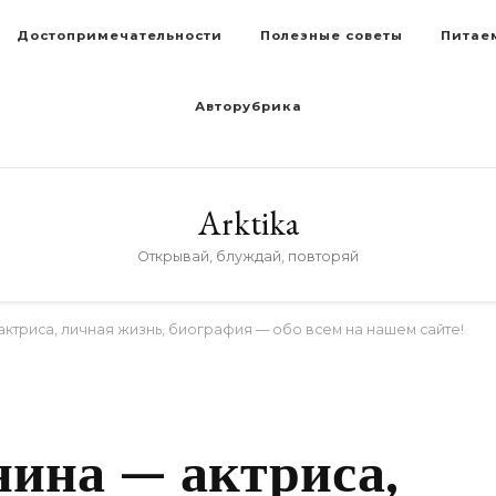
Достопримечательности
Полезные советы
Питае
Авторубрика
Arktika
Открывай, блуждай, повторяй
ктриса, личная жизнь, биография — обо всем на нашем сайте!
ина — актриса,