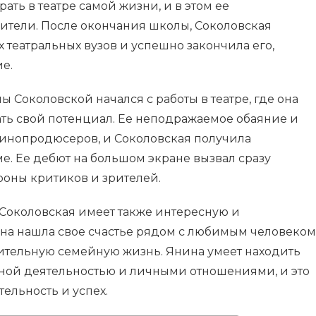
ать в театре самой жизни, и в этом ее
тели. После окончания школы, Соколовская
х театральных вузов и успешно закончила его,
е.
Соколовской начался с работы в театре, где она
ать свой потенциал. Ее неподражаемое обаяние и
инопродюсеров, и Соколовская получила
е. Ее дебют на большом экране вызвал сразу
роны критиков и зрителей.
 Соколовская имеет также интересную и
на нашла свое счастье рядом с любимым человеком
рительную семейную жизнь. Янина умеет находить
ной деятельностью и личными отношениями, и это
ельность и успех.