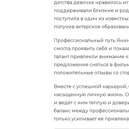
детства девочке нравилось игр
поддерживали близкие и роди
поступила в один из известны
получив актерское образовани
Профессиональный путь Янины 
смогла проявить себя и показ
талант привлекли внимание к
предложение сняться в фильм
положительные отзывы со сто
Вместе с успешной карьерой,
насыщенную личную жизнь. О
и ведет с ним теплую и дове
баланс между профессиональ
только усиливает ее привлекат