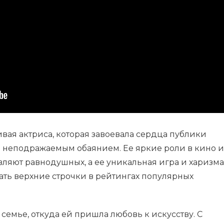
вая актриса, которая завоевала сердца публики
 неподражаемым обаянием. Ее яркие роли в кино и
авляют равнодушных, а ее уникальная игра и харизма
ать верхние строчки в рейтингах популярных
семье, откуда ей пришла любовь к искусству. С