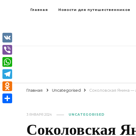
Главная
Новости для путешественников
VK
Viber
WhatsApp
Telegram
Главная
Uncategorised
Соколовская Янина — а
Odnoklassniki
Отправить
3 ЯНВАРЯ 2024
UNCATEGORISED
Соколовская Ян