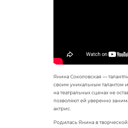
ЛИЧНАЯ
ЖИЗНЬ,
БИОГРАФИЯ
—
ОБО
ВСЕМ
НА
НАШЕМ
САЙТЕ!
Янина Соколовская — талантли
своим уникальным талантом и
на театральных сценах не ост
позволяют ей уверенно заним
актрис.
Родилась Янина в творческой 