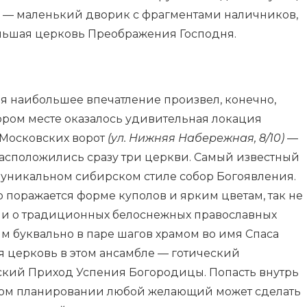
им — маленький дворик с фрагментами наличников,
льшая церковь Преображения Господня.
я наибольшее впечатление произвел, конечно,
ором месте оказалось удивительная локация
 Московских ворот
(ул. Нижняя Набережная, 8/10)
—
расположились сразу три церкви. Самый известный
 уникальном сибирском стиле собор Богоявления.
о поражается форме куполов и ярким цветам, так не
и о традиционных белоснежных православных
м буквально в паре шагов храмом во имя Спаса
я церковь в этом ансамбле — готический
кий Приход Успения Богородицы. Попасть внутрь
жном планировании любой желающий может сделать