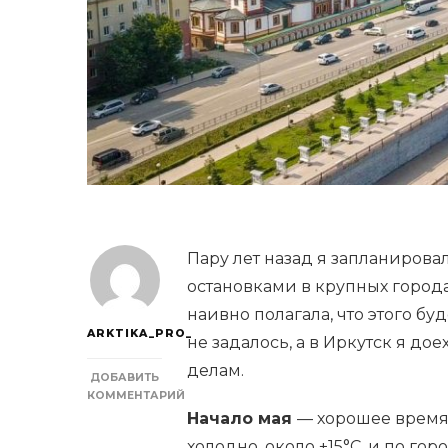
Пару лет назад я запланирова
остановками в крупных городах
наивно полагала, что этого бу
ARKTIKA_PRO_
не задалось, а в Иркутск я до
делам.
ДОБАВИТЬ
КОММЕНТАРИЙ
К
Начало мая
— хорошее время 
ЗАПИСИ
холодно, около +15°С, и по гор