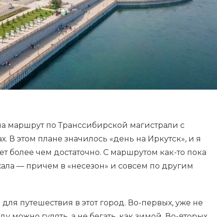
ла маршрут по Транссибирской магистрали с
. В этом плане значилось «день на Иркутск», и я
дет более чем достаточно. С маршрутом как-то пока
ехала — причем в «несезон» и совсем по другим
для путешествия в этот город. Во-первых, уже не
оду можно гулять, а не бегать, как зимой. Во-вторых,