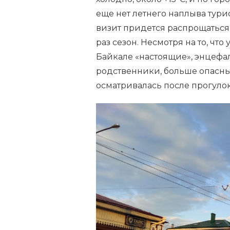
ЧТО
ПОСМОТРЕТЬ
еще нет летнего наплыва турис
В
визит придется распрощаться, 
ИРКУТСКЕ.
ДОСТОПРИМЕЧАТЕЛЬНОСТИ
раз сезон. Несмотря на то, чт
И
Байкале «настоящие», энцефал
ИНТЕРЕСНЫЕ
МЕСТА
родственники, больше опасны
осматривалась после прогулок