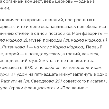
 на органный концерт, ведь церковь — одна из
онии.
и количество красивых зданий, построенных в
аркса, я и то и дело останавливалась полюбоваться
личных стилей в одной постройке. Мои фавориты —
рла Маркса, 2)
, Музей природы
(ул. Карла Маркса, 11)
. Литвинова, 1 — на углу с Карла Маркса)
. Первый
, второй — в псевдорусском, а третий, кажется,
раеведческий музей мы так и не попали: из-за
крывался в 18:00 и не работал по понедельникам.
ужи и чудом на пятнадцать минут заглянуть в одно
. Распутина
(ул. Свердлова, 20)
, советского писателя,
уре «Уроки французского» и «Прощание с