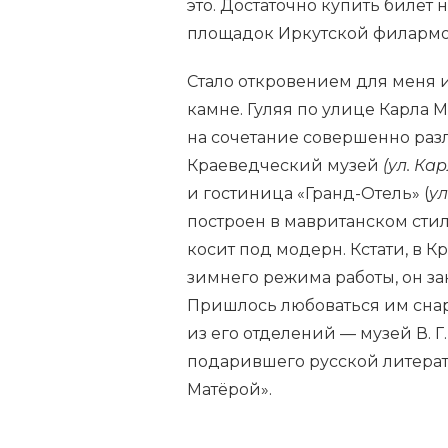
это. Достаточно купить билет
площадок Иркутской филарм
Стало откровением для меня 
камне. Гуляя по улице Карла М
на сочетание совершенно раз
Краеведческий музей
(ул. Ка
и гостиница «Гранд-Отель» (
ул
построен в мавританском стиле
косит под модерн. Кстати, в К
зимнего режима работы, он за
Пришлось любоваться им снар
из его отделений — музей В. Г
подарившего русской литерат
Матёрой».