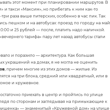
ывать этот момент при планировании маршрутов. В
» и такси «Максим», но прибегать к ним как-то
три раза выше питерских, особенно в час пик. Так
сь пешком и на автобусах: проезд по городу на май
20:00 и 25 рублей — после, платить надо наличкой.
«вечернего тарифа» пару лет назад автобусы стали
овало и поразило — архитектура. Как большая
х украшений на домах, я не могла не оценить
ов
, причем многие из этих домов — жилые. Из
лятся на три блока, средний или квадратный, или в
сомое и кружевное.
остаточно приехать в центр и пройтись по улице
лядя по сторонам и заглядывая на примыкающие к
«вишенка» — знаменитый «Кружевной дом» на улице