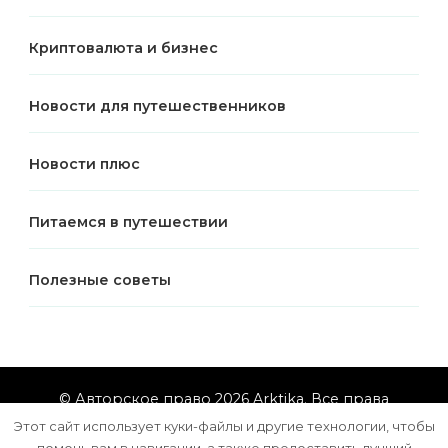
Криптовалюта и бизнес
Новости для путешественников
Новости плюс
Питаемся в путешествии
Полезные советы
© Авторское право 2026
Arktika
. Все права
защищены.
Vilva | Разработана
Blossom Themes
.
Этот сайт использует куки-файлы и другие технологии, чтобы
Сайт работает на
WordPress
помочь вам в навигации, а также предоставить лучший