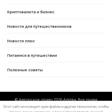
Криптовалюта и бизнес
Новости для путешественников
Новости плюс
Питаемся в путешествии
Полезные советы
© Авторское право 2026
Arktika
. Все права
защищены.
Vilva | Разработана
Blossom Themes
.
Этот сайт использует куки-файлы и другие технологии, чтобы
Сайт работает на
WordPress
помочь вам в навигации, а также предоставить лучший