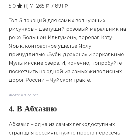
5.0
(1)
71 265 ₽
7 891 ₽
Топ-5 локаций для самых волнующих
рисунков – цветущий розовый маральник на
реке Большой Ильгумень, перевал Кату-
Ярык, контрастное ущелье Ярлу,
причудливые «Зубы дракона» и зеркальные
Мультинские озера. И, конечно, попробуйте
поскетчить на одной из самых живописных
дорог России – Чуйском тракте.
Фото: a.d-cd.net
4. В Абхазию
Абхазия – одна из самых легкодоступных
стран для россиян: нужно просто пересечь