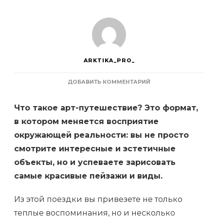
ARKTIKA_PRO_
К
ДОБАВИТЬ КОММЕНТАРИЙ
ЗАПИСИ
АРТ-
Что такое арт-путешествие? Это формат,
ТУРЫ
—
в котором меняется восприятие
ТОП
окружающей реальности: вы не просто
7
—
смотрите интересные и эстетичные
САМЫЕ
КРАСИВЫЕ
объекты, но и успеваете зарисовать
И
самые красивые пейзажи и виды.
ИНТЕРЕСНЫЕ
МЕСТА,
КАК
Из этой поездки вы привезете не только
ВЫБРАТЬ,
теплые воспоминания, но и несколько
ЧТО