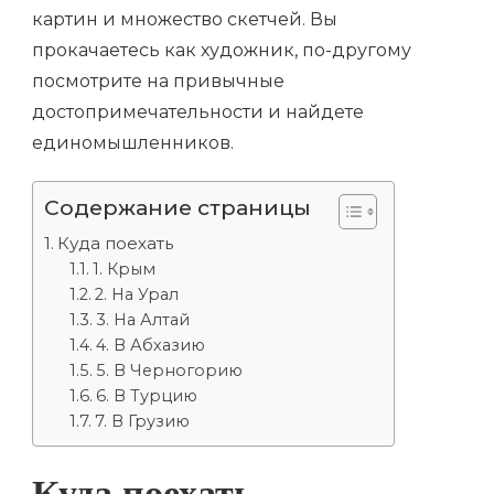
ПОСМОТРЕТЬ
картин и множество скетчей. Вы
И
прокачаетесь как художник, по-другому
КУДА
ПОЕХАТЬ
посмотрите на привычные
ВО
ВРЕМЯ
достопримечательности и найдете
АРТ-
единомышленников.
ТУРА
Содержание страницы
Куда поехать
1. Крым
2. На Урал
3. На Алтай
4. В Абхазию
5. В Черногорию
6. В Турцию
7. В Грузию