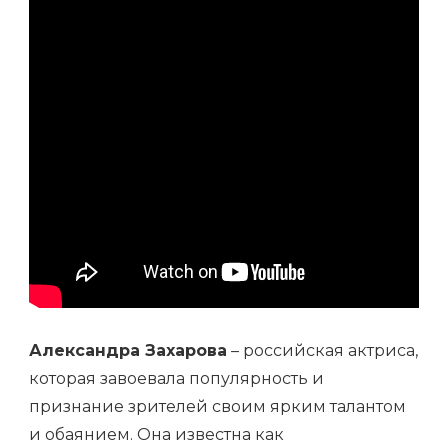
ЛИЧНОЙ
ЖИЗНИ
Александра Захарова
– российская актриса,
которая завоевала популярность и
признание зрителей своим ярким талантом
и обаянием. Она известна как