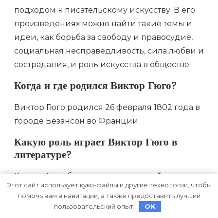
подходом к писательскому искусству. В его
произведениях можно найти такие темы и
идеи, как борьба за свободу и правосудие,
социальная несправедливость, сила любви и
сострадания, и роль искусства в обществе.
Когда и где родился Виктор Гюго?
Виктор Гюго родился 26 февраля 1802 года в
городе Безансон во Франции.
Какую роль играет Виктор Гюго в
литературе?
Виктор Гюго был одним из величайших
Этот сайт использует куки-файлы и другие технологии, чтобы
французских поэтов, писателей и
помочь вам в навигации, а также предоставить лучший
драматургов XIX века. Его работы имеют
пользовательский опыт.
OK
огромное значение как для литературы