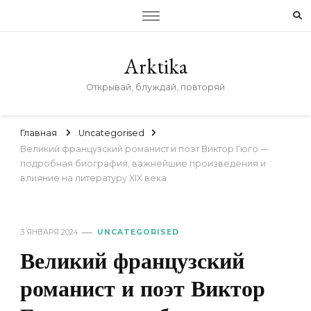
Arktika
Открывай, блуждай, повторяй
Главная
Uncategorised
Великий французский романист и поэт Виктор Гюго —
подробная биография, важнейшие произведения и
влияние на литературу XIX века
3 ЯНВАРЯ 2024
UNCATEGORISED
Великий французский
романист и поэт Виктор