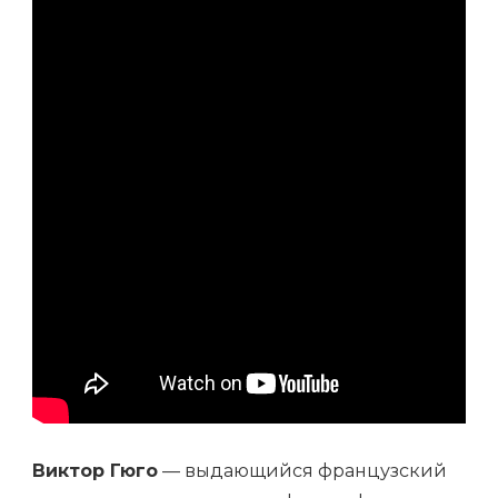
ГЮГО
—
ПОДРОБНАЯ
БИОГРАФИЯ,
ВАЖНЕЙШИЕ
ПРОИЗВЕДЕНИЯ
И
ВЛИЯНИЕ
НА
ЛИТЕРАТУРУ
XIX
ВЕКА
Виктор Гюго
— выдающийся французский