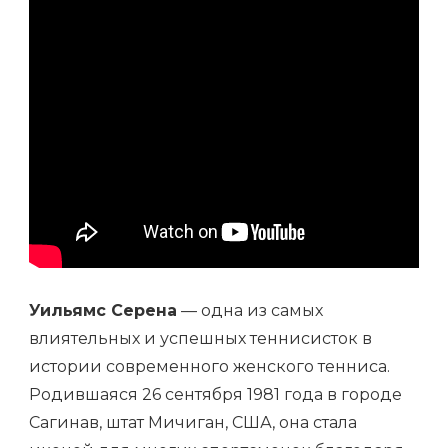
Уильямс Серена
— одна из самых
влиятельных и успешных теннисисток в
истории современного женского тенниса.
Родившаяся 26 сентября 1981 года в городе
Сагинав, штат Мичиган, США, она стала