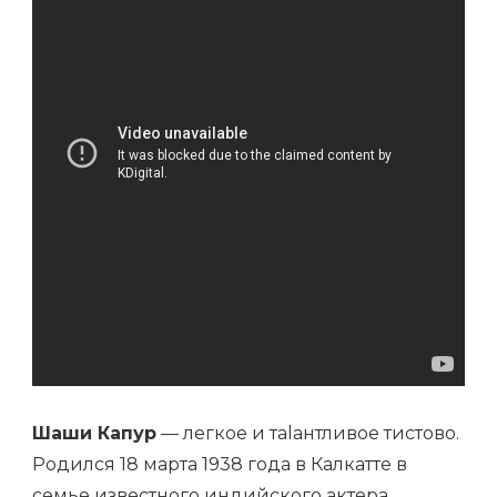
АКТЁРА
БОЛЛИВУДА
Шаши Капур
— легкое и тalантливое тистово.
Родился 18 марта 1938 года в Калкатте в
семье известного индийского актера