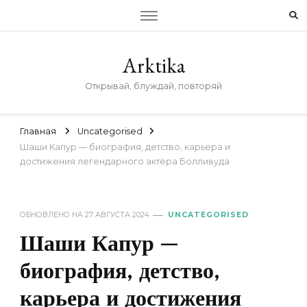
Arktika
Открывай, блуждай, повторяй
Главная
Uncategorised
Шаши Капур — биография, детство, карьера и
достижения легендарного актёра Болливуда
ОБНОВЛЕНО НА
27 АВГУСТА 2024
UNCATEGORISED
Шаши Капур —
биография, детство,
карьера и достижения