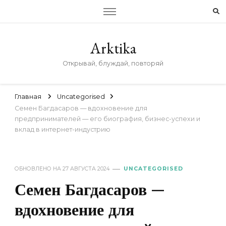
Arktika
Открывай, блуждай, повторяй
Главная
Uncategorised
Семен Багдасаров — вдохновение для
предпринимателей — его биография, бизнес-успехи и
вклад в интернет-индустрию
ОБНОВЛЕНО НА
27 АВГУСТА 2024
UNCATEGORISED
Семен Багдасаров —
вдохновение для