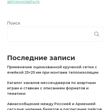
авторизоваться
.
Поиск
П
Последние записи
Применение оцинкованной крученой сетки с
ячейкой 25×25 мм при монтаже теплоизоляции
Каталог каналов мессенджеров по азартным
играм и ставкам с описанием форматов и
тематики
Авиасообщение между Россией и Арменией
сегодня: наличие билетов и расписание рейсов