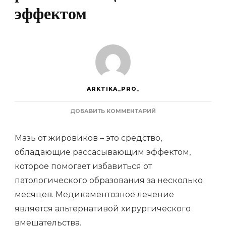
эффектом
ARKTIKA_PRO_
К
ДОБАВИТЬ КОММЕНТАРИЙ
ЗАПИСИ
ОБЗОР
Мазь от жировиков – это средство,
ЭФФЕКТИВНЫХ
МАЗЕЙ
обладающие рассасывающим эффектом,
ОТ
которое помогает избавиться от
ЖИРОВИКОВ
С
патологического образования за несколько
РАССАСЫВАЮЩИМ
ЭФФЕКТОМ
месяцев. Медикаментозное лечение
является альтернативой хирургического
вмешательства.