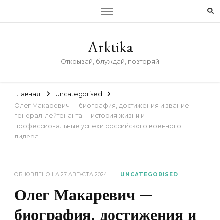
Arktika
Открывай, блуждай, повторяй
Главная
Uncategorised
Олег Макаревич — биография, достижения и звание
генерал-лейтенанта — история жизни и
профессиональные успехи российского военного
лидера
ОБНОВЛЕНО НА
27 АВГУСТА 2024
UNCATEGORISED
Олег Макаревич —
биография, достижения и