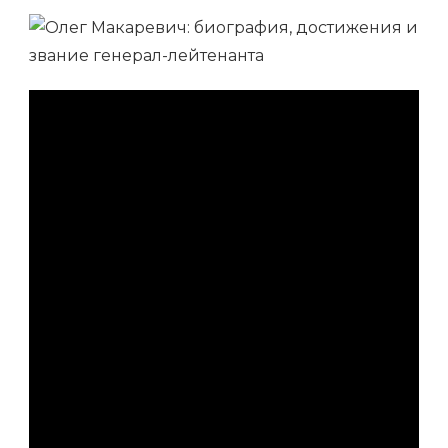
ОЛЕГ
МАКАРЕВИЧ
—
БИОГРАФИЯ,
ДОСТИЖЕНИЯ
И
ЗВАНИЕ
ГЕНЕРАЛ-
ЛЕЙТЕНАНТА
—
ИСТОРИЯ
ЖИЗНИ
И
ПРОФЕССИОНАЛЬНЫ
УСПЕХИ
РОССИЙСКОГО
ВОЕННОГО
ЛИДЕРА