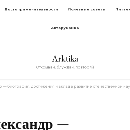
Достопримечательности
Полезные советы
Питае
Авторубрика
Arktika
Открывай, блуждай, повторяй
 — биография, достижения и вклад в развитие отечественной на
D
ександр —