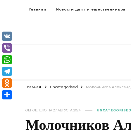
Главная
Новости для путешественников
VK
Viber
WhatsApp
Telegram
Главная
Uncategorised
Молочников Александр
Odnoklassniki
Отправить
ОБНОВЛЕНО НА
27 АВГУСТА 2024
UNCATEGORISE
Молочников Ал