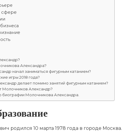
арьере
й сфере
ии
 бизнеса
ризнание
ость
лександр?
лочникова Александра?
сандр начал заниматься фигурным катанием?
кие игры 2018 года?
ександр делает помимо занятий фигурным катанием?
т Молочников Александр?
о биографии Молочникова Александра.
бразование
ч родился 10 марта 1978 года в городе Москва.