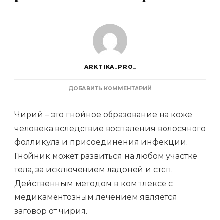
ARKTIKA_PRO_
К
ДОБАВИТЬ КОММЕНТАРИЙ
ЗАПИСИ
МОЖНО
Чирий – это гнойное образование на коже
ЛИ
ИЗБАВИТЬСЯ
человека вследствие воспаления волосяного
ОТ
фолликула и присоединения инфекции.
ФУРУНКУЛОВ
С
Гнойник может развиться на любом участке
ПОМОЩЬЮ
РАЗЛИЧНЫХ
тела, за исключением ладоней и стоп.
ЗАГОВОРОВ
Действенным методом в комплексе с
медикаментозным лечением является
заговор от чирия.