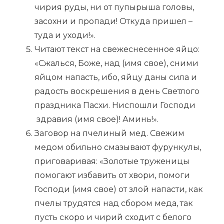
чирия руды, ни от пупырыша головы,
засохни и пропади! Откуда пришел –
туда и уходи!».
Читают текст на свежеснесенное яйцо:
«Сжалься, Боже, над (имя свое), сними
яйцом напасть, ибо, яйцу даны сила и
радость воскрешения в день Светлого
праздника Пасхи. Ниспошли Господи
здравия (имя свое)! Аминь!».
Заговор на пчелиный мед. Свежим
медом обильно смазывают фурункулы,
приговаривая: «Золотые труженицы
помогают избавить от хвори, помоги
Господи (имя свое) от злой напасти, как
пчелы трудятся над сбором меда, так
пусть скоро и чирий сходит с белого