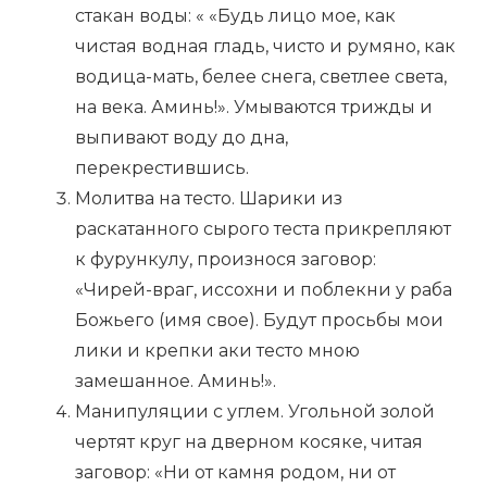
стакан воды: « «Будь лицо мое, как
чистая водная гладь, чисто и румяно, как
водица-мать, белее снега, светлее света,
на века. Аминь!». Умываются трижды и
выпивают воду до дна,
перекрестившись.
Молитва на тесто. Шарики из
раскатанного сырого теста прикрепляют
к фурункулу, произнося заговор:
«Чирей-враг, иссохни и поблекни у раба
Божьего (имя свое). Будут просьбы мои
лики и крепки аки тесто мною
замешанное. Аминь!».
Манипуляции с углем. Угольной золой
чертят круг на дверном косяке, читая
заговор: «Ни от камня родом, ни от