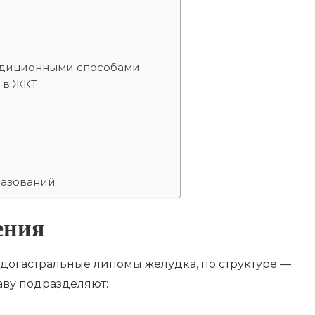
адиционными способами
 в ЖКТ
разований
ения
ндогастральные липомы желудка, по структуре —
аву подразделяют: