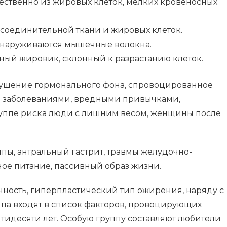
ственно из жировых клеток, мелких кровеносных
соединительной ткани и жировых клеток.
обнаруживаются мышечные волокна.
ый жировик, склонный к разрастанию клеток.
ушение гормонального фона, спровоцированное
заболеваниями, вредными привычками,
руппе риска люди с лишним весом, женщины после
ы, антральный гастрит, травмы желудочно-
ное питание, пассивный образ жизни.
ность, гиперпластический тип ожирения, наряду с
ипа входят в список факторов, провоцирующих
тидесяти лет. Особую группу составляют любители