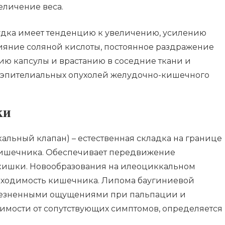
еличение веса.
удка имеет тенденцию к увеличению, усилению
ияние соляной кислоты, постоянное раздражение
ию капсулы и врастанию в соседние ткани и
еэпителиальных опухолей желудочно-кишечного
ки
альный клапан) – естественная складка на границе
 кишечника. Обеспечивает передвижение
 кишки. Новообразования на илеоциккальном
роходимость кишечника. Липома баугиниевой
олезненными ощущениями при пальпации и
симости от сопутствующих симптомов, определяется