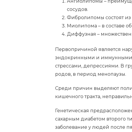
Ангиолипомы – преимуще
сосудов.
Фибролипомы состоят из 
Миолипома – в составе 
Диффузная – множественн
Первопричиной является нар
эндокринными и иммунными 
стрессами, депрессиями. В г
родов, в период менопаузы.
Среди причин выделяют полип
кишечного тракта, неправиль
Генетическая предрасположен
сахарным диабетом второго т
заболевание у людей после пя