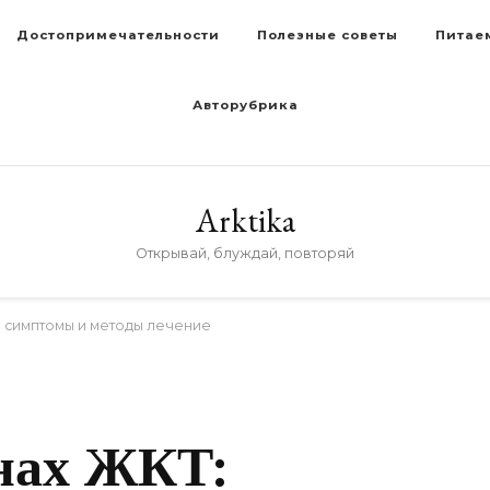
Достопримечательности
Полезные советы
Питае
Авторубрика
Arktika
Открывай, блуждай, повторяй
: симптомы и методы лечение
нах ЖКТ: