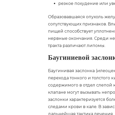
резкое похудение или ув
Образовавшаяся опухоль жел
сопутствующих признаков. Вл
пищей способствует уплотнен
нервные окончания. Среди н
тракта различают липомы.
Баугиниевой заслон
Баугинивая заслонка (илеоцек
перехода тонкого и толстого
содержимого в отдел слепой
клапане могут вызывать неп
заслонки характеризуется б
следами крови в кале. В зави
дальнейшая тактика лечения.