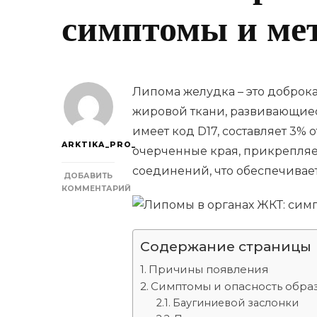
симптомы и ме
Липома желудка – это доброк
жировой ткани, развивающиес
имеет код D17, составляет 3% 
ARKTIKA_PRO_
очерченные края, прикрепляе
соединений, что обеспечивае
ДОБАВИТЬ
КОММЕНТАРИЙ
К
ЗАПИСИ
ЛИПОМЫ
В
Содержание страницы
ОРГАНАХ
ЖКТ:
Причины появления
СИМПТОМЫ
Симптомы и опасность обра
И
Баугиниевой заслонки
МЕТОДЫ
ЛЕЧЕНИЕ