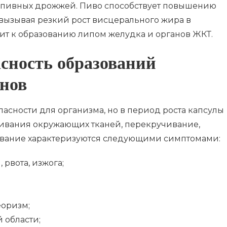
е пивных дрожжей. Пиво способствует повышению
 вызывая резкий рост висцерального жира в
ит к образованию липом желудка и органов ЖКТ.
сность образований
анов
асности для организма, но в период роста капсулы
ивания окружающих тканей, перекручивание,
евание характеризуются следующими симптомами:
рвота, изжога;
еоризм;
 области;