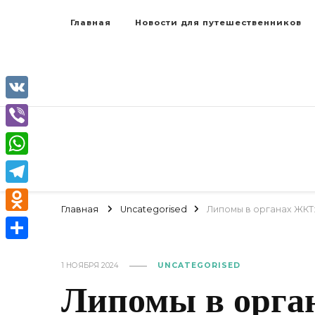
Главная
Новости для путешественников
VK
Viber
WhatsApp
Telegram
Главная
Uncategorised
Липомы в органах ЖКТ
Odnoklassniki
Отправить
1 НОЯБРЯ 2024
UNCATEGORISED
Липомы в орга