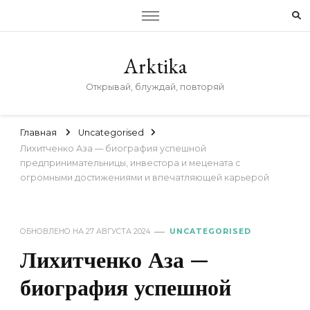
Arktika
Открывай, блуждай, повторяй
Главная
Uncategorised
Лихитченко Аза — биография успешной
предпринимательницы, инвестора и мецената с
огромными достижениями и впечатляющей карьерой
ОБНОВЛЕНО НА
27 АВГУСТА 2024
UNCATEGORISED
Лихитченко Аза —
биография успешной