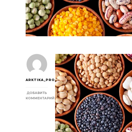
ARKTIKA_PRO_
ДОБАВИТЬ
КОММЕНТАРИЙ
К
ЗАПИСИ
ЛИДЕРЫ
ПО
СОДЕРЖАНИЮ
БЕЛКА