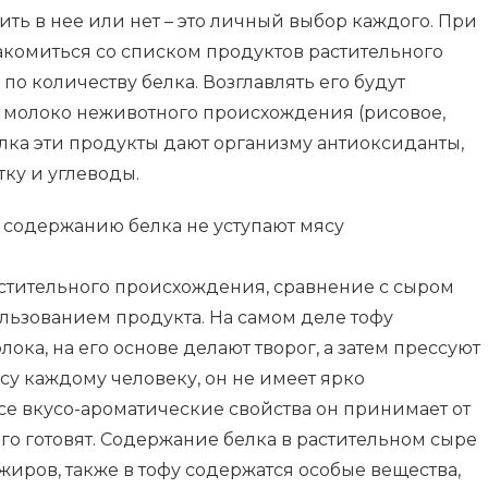
ить в нее или нет – это личный выбор каждого. При
акомиться со списком продуктов растительного
 количеству белка. Возглавлять его будут
же молоко неживотного происхождения (рисовое,
елка эти продукты дают организму антиоксиданты,
ку и углеводы.
 содержанию белка не уступают мясу
астительного происхождения, сравнение с сыром
ьзованием продукта. На самом деле тофу
лока, на его основе делают творог, а затем прессуют
усу каждому человеку, он не имеет ярко
все вкусо-ароматические свойства он принимает от
его готовят. Содержание белка в растительном сыре
иров, также в тофу содержатся особые вещества,