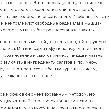
– изофлавоны. Эти вещества участвуют в синтезе
овышают работоспособность мышечных тканей,
, а также оздоровляют саму кровь. Изофлавоны – это
ни нейтрализуют свободные радикалы в мышцах
а счет этого мышцы быстрее восстанавливаются.
ность от очень мягкой до очень твердой, структура
ваться. Мягкие сорта тофу используют для блюд, в
я обыкновенный сыр, к примеру, пицца и лазанья.
 включать в ингредиенты салатов, к примеру,
фу по плотности схож с белым куриным мясом,
даже жарить его на гриле.
бов и орехов ферментированным методом, это
 для жителей Юго-Восточной Азии. Если вы
придется вам по вкусу, в нем очень много орехов.