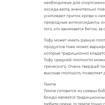
необходимые для спортсменов 
оксида азота, значительно п
усиливают приток крови к ним
природные антиоксиданты, о
того, кто занимается бегом, з
Тофу может иметь разную плот
продуктов тоже может варьиро
которые традиционно кладетс
Тофу средней плотности можно
греческого. Очень твердый то
высокая плотность позволяет 
Темпе
Темпе готовится из соевых бо
блюдо является традиционным
любите орехи, то темпе точно 