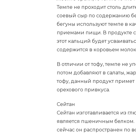
Темпе не проходит столь длит
соевый сыр по содержанию б
бегуны используют темпе в к
приемами пищи. В продукте 
этот кальций будет усваиватьс
содержится в коровьем молок
В отличии от тофу, темпе не у
потом добавляют в салаты, жа
тофу, данный продукт примет в
орехового привкуса.
Сейтан
Сейтан изготавливается из глю
является пшеничным белком. 
сейчас он распространен по в