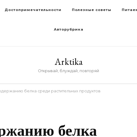
Достопримечательности
Полезные советы
Питае
Авторубрика
Arktika
Открывай, блуждай, повторяй
одержанию белка среди растительных продуктов
ержанию белка