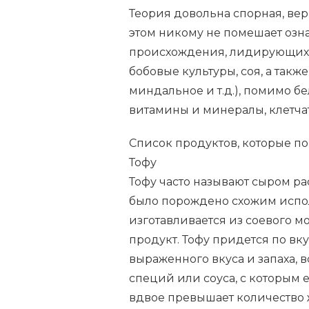
Теория довольна спорная, вер
этом никому не помешает озн
происхождения, лидирующих по
бобовые культуры, соя, а так
миндальное и т.д.), помимо б
витамины и минералы, клетчат
Список продуктов, которые по
Тофу
Тофу часто называют сыром р
было порождено схожим испол
изготавливается из соевого мо
продукт. Тофу придется по вк
выраженного вкуса и запаха, 
специй или соуса, с которым 
вдвое превышает количество ж