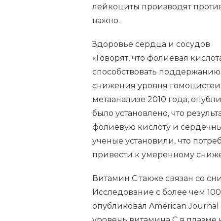
лейкоциты производят против
важно.
Здоровье сердца и сосудов
«Говорят, что фолиевая кисло
способствовать поддержанию 
снижения уровня гомоцистеин
метаанализе 2010 года, опубли
было установлено, что резул
фолиевую кислоту и сердечн
ученые установили, что потр
привести к умеренному сниже
Витамин С также связан со с
Исследование с более чем 100 
опубликовал American Journal of
уровень витамина С в плазме