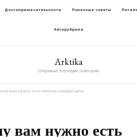
Достопримечательности
Полезные советы
Питае
Авторубрика
Arktika
Открывай, блуждай, повторяй
чему вам нужно есть лимоны каждый день
му вам нужно есть