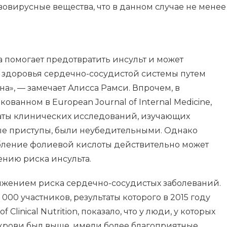
овирусные вещества, что в данном случае не менее
та помогает предотвратить инсульт и может
здоровья сердечно-сосудистой системы путем
а», — замечает Алисса Рамси. Впрочем, в
кованном в European Journal of Internal Medicine,
ьтаты клинических исследований, изучающих
ые приступы, были неубедительными. Однако
ебление фолиевой кислоты действительно может
нию риска инсульта.
нижением риска сердечно-сосудистых заболеваний.
000 участников, результаты которого в 2015 году
 Clinical Nutrition, показало, что у люди, у которых
 крови был выше, имели более благоприятные