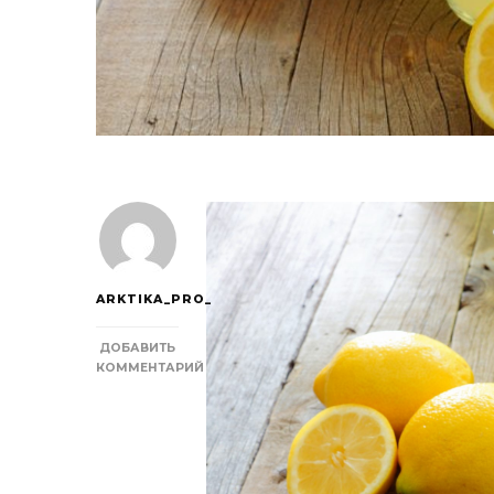
ARKTIKA_PRO_
ДОБАВИТЬ
КОММЕНТАРИЙ
К
ЗАПИСИ
5
ПРИЧИН,
ПОЧЕМУ
ВАМ