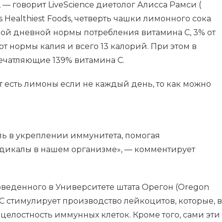
 — говорит LiveScience диетолог Алисса Рамси (
’s Healthiest Foods, четверть чашки лимонного сока
ой дневной нормы потребления витамина С, 3% от
т нормы калия и всего 13 калорий. При этом в
чатляющие 139% витамина C.
т есть лимоны если не каждый день, то как можно
ль в укреплении иммунитета, помогая
дикалы в нашем организме», — комментирует
веденного в Университете штата Орегон (Oregon
ин C стимулирует производство лейкоцитов, которые, в
елостность иммунных клеток. Кроме того, сами эти