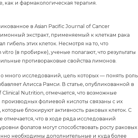
е, как и фармакологическая терапия.
кованное в Asian Pacific Journal of Cancer
о лимонный экстракт, применяемый к клеткам рака
 гибель этих клеток. Несмотря на то, что
itro (в пробирке), ученые полагают, что результаты
 сильные противораковые свойства лимонов.
о много исследований, цель которых — понять роль
обавляет Алисса Рамси. В статье, опубликованной в
 Clinical Nutrition, отмечается, что возможные
 производных фолиевой кислоты связаны с их
 которые блокируют активность раковых клеток. С
ье отмечается, что в ходе ряда исследований
 уровни фолатов могут способствовать росту раковых
еленно необходимы дополнительные и куда более