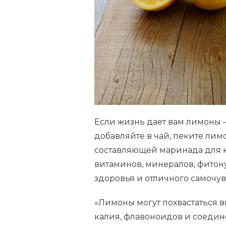
НУЖНО
ЕСТЬ
ЛИМОНЫ
КАЖДЫЙ
ДЕНЬ
Если жизнь дает вам лимоны —
добавляйте в чай, пеките лим
составляющей маринада для к
витаминов, минералов, фитон
здоровья и отличного самочув
«Лимоны могут похвастаться 
калия, флавоноидов и соеди