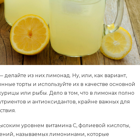
 делайте из них лимонад. Ну, или, как вариант,
онные торты и используйте их в качестве основной
урицы или рыбы. Дело в том, что в лимонах полно
утриентов и антиоксидантов, крайне важных для
ствия.
высоким уровнем витамина С, фолиевой кислоты,
нений, называемых лимонинами, которые