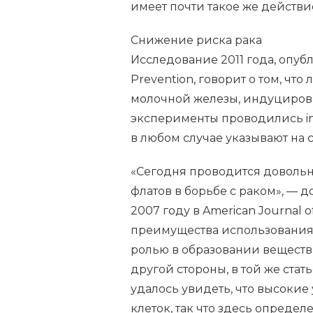
имеет почти такое же действи
Снижение риска рака
Исследование 2011 года, опубли
Prevention, говорит о том, чт
молочной железы, индуцировал
эксперименты проводились in v
в любом случае указывают на
«Сегодня проводится довольн
флатов в борьбе с раком», — д
2007 году в American Journal of
преимущества использования
ролью в образовании веществ,
другой стороны, в той же стат
удалось увидеть, что высокие
клеток, так что здесь опред