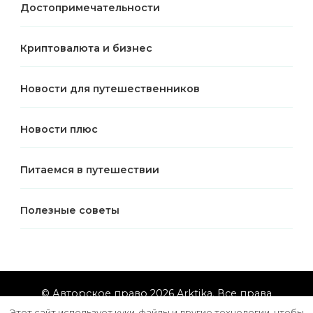
Достопримечательности
Криптовалюта и бизнес
Новости для путешественников
Новости плюс
Питаемся в путешествии
Полезные советы
© Авторское право 2026
Arktika
. Все права
защищены.
Vilva | Разработана
Blossom Themes
.
Этот сайт использует куки-файлы и другие технологии, чтобы