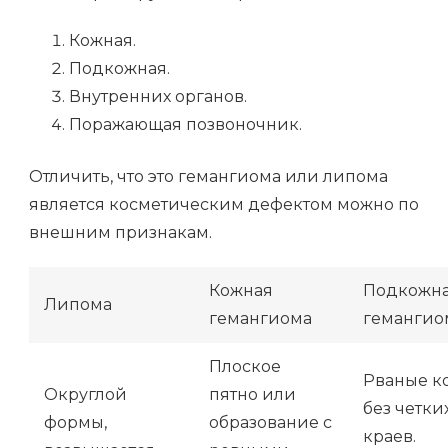
Кожная.
Подкожная.
Внутренних органов.
Поражающая позвоночник.
Отличить, что это гемангиома или липома
является косметическим дефектом можно по
внешним признакам.
Кожная
Подкожн
Липома
гемангиома
гемангио
Плоское
Рваные к
Округлой
пятно или
без четки
формы,
образование с
краев.