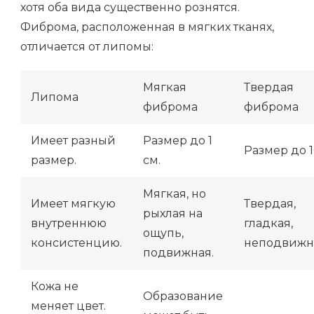
хотя оба вида существенно рознятся.
Фиброма, расположенная в мягких тканях,
отличается от липомы:
Мягкая
Твердая
Липома
фиброма
фиброма
Имеет разный
Размер до 1
Размер до 1
размер.
см.
Мягкая, но
Имеет мягкую
Твердая,
рыхлая на
внутреннюю
гладкая,
ощупь,
консистенцию.
неподвижн
подвижная.
Кожа не
Образование
меняет цвет.