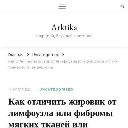
Arktika
Открывай, блуждай, повторяй
Главная
Uncategorised
Как отличить жировик от лимфоузла или фибромы мягких
тканей или гемангиомы
1 НОЯБРЯ 2024
UNCATEGORISED
Как отличить жировик от
лимфоузла или фибромы
мягких тканей или