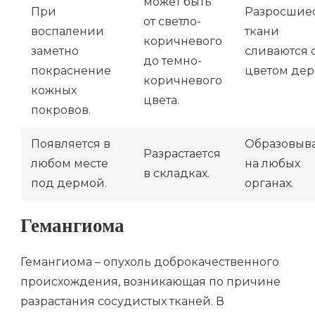
может быть
При
Разросшие
от светло-
воспалении
ткани
коричневого
заметно
сливаются 
до темно-
покраснение
цветом дер
коричневого
кожных
цвета.
покровов.
Появляется в
Образовыва
Разрастается
любом месте
на любых
в складках.
под дермой.
органах.
Гемангиома
Гемангиома – опухоль доброкачественного
происхождения, возникающая по причине
разрастания сосудистых тканей. В