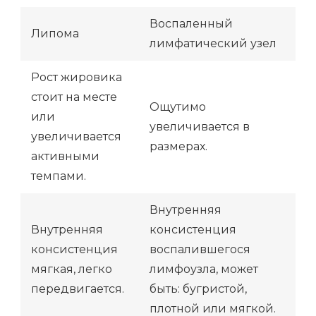
Воспаленный
Липома
лимфатический узел
Рост жировика
стоит на месте
Ощутимо
или
увеличивается в
увеличивается
размерах.
активными
темпами.
Внутренняя
Внутренняя
консистенция
консистенция
воспалившегося
мягкая, легко
лимфоузла, может
передвигается.
быть: бугристой,
плотной или мягкой.