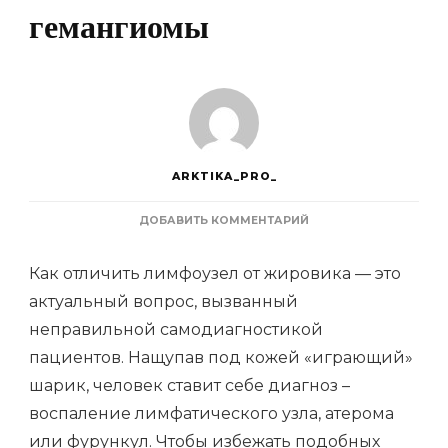
гемангиомы
ARKTIKA_PRO_
К
ДОБАВИТЬ КОММЕНТАРИЙ
ЗАПИСИ
КАК
Как отличить лимфоузел от жировика — это
ОТЛИЧИТЬ
ЖИРОВИК
актуальный вопрос, вызванный
ОТ
неправильной самодиагностикой
ЛИМФОУЗЛА
ИЛИ
пациентов. Нащупав под кожей «играющий»
ФИБРОМЫ
МЯГКИХ
шарик, человек ставит себе диагноз –
ТКАНЕЙ
воспаление лимфатического узла, атерома
ИЛИ
ГЕМАНГИОМЫ
или фурункул. Чтобы избежать подобных