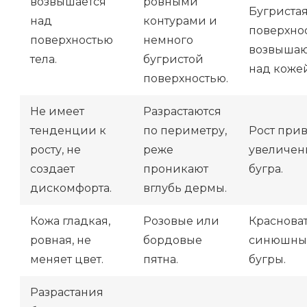
возвышается
ровными
Бугриста
над
контурами и
поверхнос
поверхностью
немного
возвыша
тела.
бугристой
над кожей
поверхностью.
Не имеет
Разрастаются
тенденции к
по периметру,
Рост прив
росту, не
реже
увеличе
создает
проникают
бугра.
дискомфорта.
вглубь дермы.
Кожа гладкая,
Розовые или
Красноват
ровная, не
бордовые
синюшны
меняет цвет.
пятна.
бугры.
Разрастания