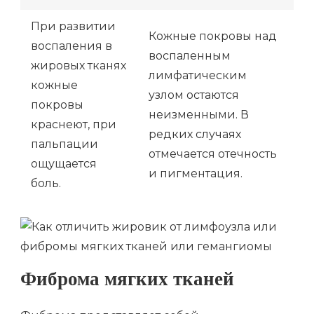
При развитии
Кожные покровы над
воспаления в
воспаленным
жировых тканях
лимфатическим
кожные
узлом остаются
покровы
неизменными. В
краснеют, при
редких случаях
пальпации
отмечается отечность
ощущается
и пигментация.
боль.
Фиброма мягких тканей