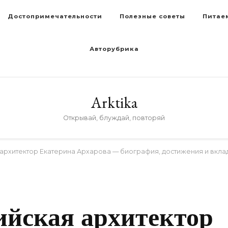
Достопримечательности
Полезные советы
Питае
Авторубрика
Arktika
Открывай, блуждай, повторяй
 архитектор Екатерина Архарова — биография, достижения и вкла
ийская архитектор