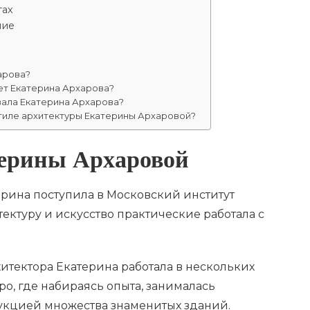
тах
ние
арова?
ет Екатерина Архарова?
вала Екатерина Архарова?
стиле архитектуры Екатерины Архаровой?
ерины Архаровой
рина поступила в Московский институт
тектуру и искусство практические работала с
итектора Екатерина работала в нескольких
о, где набираясь опыта, занималась
укцией множества знаменитых зданий.