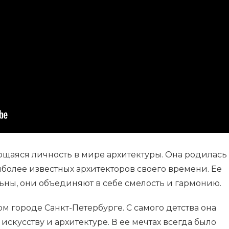
щаяся личность в мире архитектуры. Она родилась
иболее известных архитекторов своего времени. Ее
ьны, они объединяют в себе смелость и гармонию.
м городе Санкт-Петербурге. С самого детства она
скусству и архитектуре. В ее мечтах всегда было