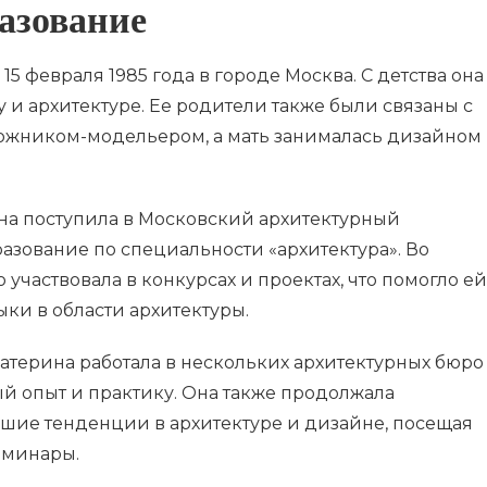
азование
5 февраля 1985 года в городе Москва. С детства она
у и архитектуре. Ее родители также были связаны с
удожником-модельером, а мать занималась дизайном
на поступила в Московский архитектурный
разование по специальности «архитектура». Во
участвовала в конкурсах и проектах, что помогло ей
ки в области архитектуры.
атерина работала в нескольких архитектурных бюро
ый опыт и практику. Она также продолжала
йшие тенденции в архитектуре и дизайне, посещая
еминары.