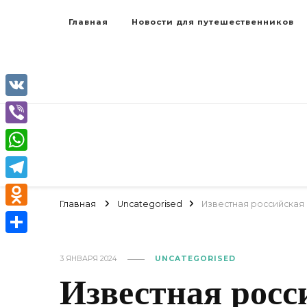
Главная
Новости для путешественников
VK
Viber
WhatsApp
Telegram
Главная
Uncategorised
Известная российская
Odnoklassniki
Отправить
3 ЯНВАРЯ 2024
UNCATEGORISED
Известная росс