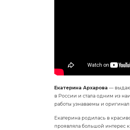
РОССИЙСКАЯ
АРХИТЕКТОР
ЕКАТЕРИНА
АРХАРОВА
—
БИОГРАФИЯ,
ДОСТИЖЕНИЯ
И
ВКЛАД
В
МИРОВОЕ
ИСКУССТВО
Екатерина Архарова
— выдаю
в России и стала одним из на
работы узнаваемы и оригинал
Екатерина родилась в красиво
проявляла большой интерес к и