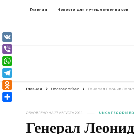
Главная
Новости для путешественников
VK
Viber
WhatsApp
Telegram
Главная
Uncategorised
Генерал Леонид Леонт
Odnoklassniki
Отправить
ОБНОВЛЕНО НА
27 АВГУСТА 2024
UNCATEGORISE
Генерал Леони