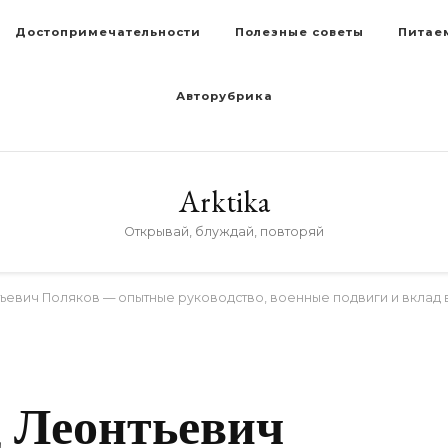
Достопримечательности
Полезные советы
Питае
Авторубрика
Arktika
Открывай, блуждай, повторяй
ьевич Поляков — опытные руководство, военные подвиги и вклад 
D
д Леонтьевич