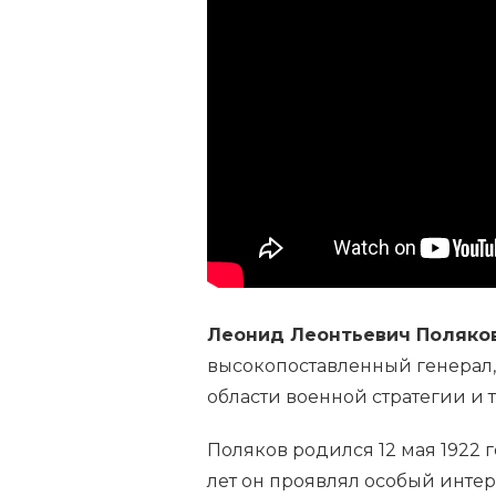
ЛЕОНИД
ЛЕОНТЬЕВИЧ
ПОЛЯКОВ
—
ОПЫТНЫЕ
РУКОВОДСТВО,
ВОЕННЫЕ
ПОДВИГИ
И
ВКЛАД
В
ИСТОРИЮ
Леонид Леонтьевич Поляко
высокопоставленный генерал,
области военной стратегии и т
Поляков родился 12 мая 1922 
лет он проявлял особый интер