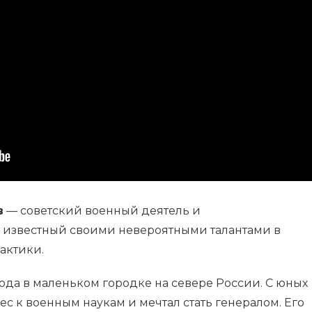
в
— советский военный деятель и
 известный своими невероятными талантами в
актики.
года в маленьком городке на севере России. С юных
ес к военным наукам и мечтал стать генералом. Его