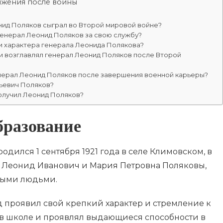
жения после войны
нид Поляков сыграл во Второй мировой войне?
генерал Леонид Поляков за свою службу?
и характера генерала Леонида Полякова?
и возглавлял генерал Леонид Поляков после Второй
енерал Леонид Поляков после завершения военной карьеры?
тьевич Поляков?
олучил Леонид Поляков?
бразование
дился 1 сентября 1921 года в селе Климовском, в
и, Леонид Иванович и Мария Петровна Поляковы,
выми людьми.
д проявил свой крепкий характер и стремление к
 в школе и проявлял выдающиеся способности в