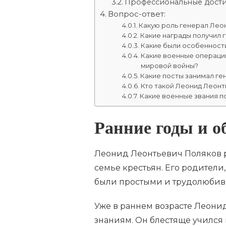
Профессиональные дости
Вопрос-ответ:
Какую роль генерал Лео
Какие награды получил 
Какие были особенност
Какие военные операци
мировой войны?
Какие посты занимал г
Кто такой Леонид Леон
Какие военные звания п
Ранние годы и о
Леонид Леонтьевич Поляков ро
семье крестьян. Его родител
были простыми и трудолюби
Уже в раннем возрасте Леони
знаниям. Он блестяще учился