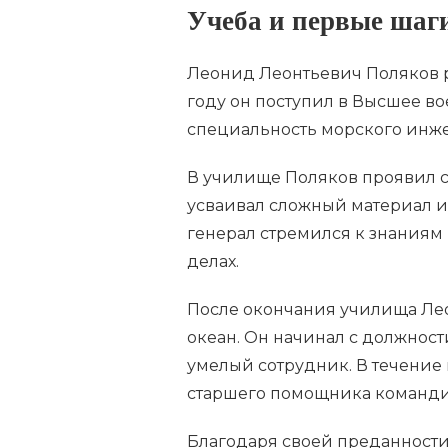
Учеба и первые шаги
Леонид Леонтьевич Поляков ро
году он поступил в Высшее в
специальность морского инже
В училище Поляков проявил се
усваивал сложный материал 
генерал стремился к знаниям 
делах.
После окончания училища Лео
океан. Он начинал с должност
умелый сотрудник. В течение 
старшего помощника команди
Благодаря своей преданност