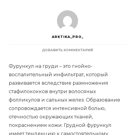
ARKTIKA_PRO_
К
ДОБАВИТЬ КОММЕНТАРИЙ
ЗАПИСИ
ФУРУНКУЛ
Фурункул на груди – это гнойно-
С
ЛОКАЛИЗАЦИЕЙ
воспалительный инфильтрат, который
НА
развивается вследствие размножения
ГРУДИ:
ПРИЧИНЫ
стафилококков внутри волосяных
ПОЯВЛЕНИЯ
фолликулов и сальных желез. Образование
сопровождается интенсивной болью,
отечностью окружающих тканей,
покраснением кожи. Грудной фурункул
имеет тенденцию к самостоятельному