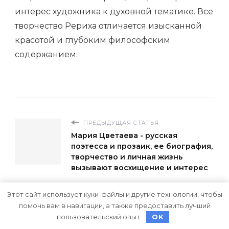
интерес художника к духовной тематике. Все
творчество Рериха отличается изысканной
красотой и глубоким философским
содержанием.
ПРЕДЫДУЩАЯ СТАТЬЯ
Мария Цветаева - русская
поэтесса и прозаик, ее биография,
творчество и личная жизнь
вызывают восхищение и интерес
СЛЕДУЮЩАЯ СТАТЬЯ
Этот сайт использует куки-файлы и другие технологии, чтобы
Иван Алексеевич Бунин -
помочь вам в навигации, а также предоставить лучший
биография и творчество в
пользовательский опыт.
OK
кратком описании