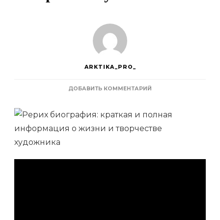
ARKTIKA_PRO_
К
ДОБАВИТЬ КОММЕНТАРИЙ
ЗАПИСИ
НИКОЛАЙ
РЕРИХ
—
ЖИЗНЬ,
ТВОРЧЕСТВО
И
ВКЛАД
В
ИСТОРИЮ
ИСКУССТВА