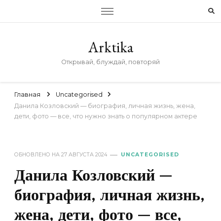
Arktika
Открывай, блуждай, повторяй
Главная
Uncategorised
Данила Козловский — биография, личная жизнь, жена,
дети, фото — все, что нужно знать о популярном актере
ОБНОВЛЕНО НА
27 АВГУСТА 2024
UNCATEGORISED
Данила Козловский —
биография, личная жизнь,
жена, дети, фото — все,