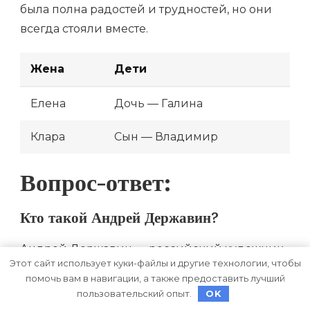
была полна радостей и трудностей, но они
всегда стояли вместе.
Жена
Дети
Елена
Дочь — Галина
Клара
Сын — Владимир
Вопрос-ответ:
Кто такой Андрей Державин?
Андрей Державин — российский художник-
Этот сайт использует куки-файлы и другие технологии, чтобы
постановщик, режиссер и шоумен. Он
помочь вам в навигации, а также предоставить лучший
известен своими яркими и
пользовательский опыт.
OK
запоминающимися телевизионными