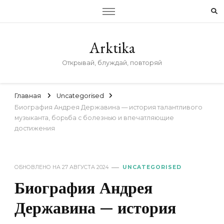
Arktika
Открывай, блуждай, повторяй
Главная
Uncategorised
Биография Андрея Державина — история талантливого
музыканта, борьба с болезнью и впечатляющие
достижения
ОБНОВЛЕНО НА
27 АВГУСТА 2024
UNCATEGORISED
Биография Андрея
Державина — история