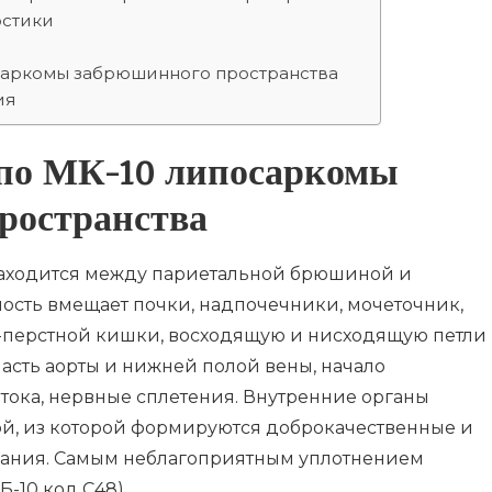
остики
саркомы забрюшинного пространства
ия
 по МК-10 липосаркомы
ространства
аходится между париетальной брюшиной и
сть вмещает почки, надпочечники, мочеточник,
2-перстной кишки, восходящую и нисходящую петли
сть аорты и нижней полой вены, начало
тока, нервные сплетения. Внутренние органы
й, из которой формируются доброкачественные и
вания. Самым неблагоприятным уплотнением
-10 код С48).