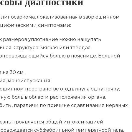
собы диагностики
липосаркома, локализованная в забрюшинном
пецифическими симптомами:
 размеров уплотнение можно нащупать
ьная. Структура: мягкая или твердая.
 сопровождающийся болью в пояснице. Больной
 на 30 см.
ия, мочеиспускания.
юшинном пространстве отодвинула одну почку,
ную боль в области расположения органа.
ебиты, параличи по причине сдавливания нервных
лезнь проявляется общей интоксикацией
провождается субфебрильной температурой тела,