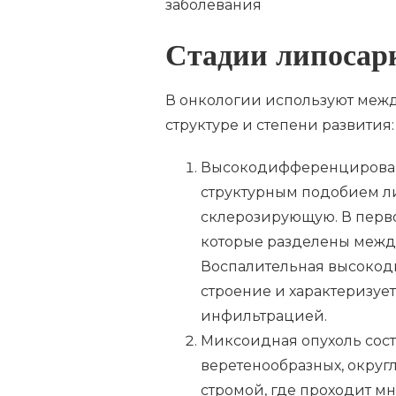
Стадии липоса
В онкологии используют меж
структуре и степени развития:
Высокодифференцированн
структурным подобием л
склерозирующую. В перво
которые разделены межд
Воспалительная высокод
строение и характеризу
инфильтрацией.
Миксоидная опухоль состо
веретенообразных, округ
стромой, где проходит м