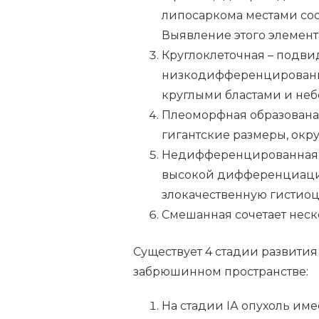
липосаркома местами со
Выявление этого элемент
Круглоклеточная – подви
низкодифференцированны
круглыми бластами и неб
Плеоморфная образована
гигантские размеры, окр
Недифференцированная л
высокой дифференциаци
злокачественную гистиоц
Смешанная сочетает неск
Существует 4 стадии развити
забрюшинном пространстве:
На стадии IА опухоль имее