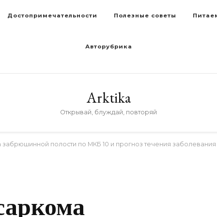
Достопримечательности
Полезные советы
Питае
Авторубрика
Arktika
Открывай, блуждай, повторяй
а забрюшинной полости по МКБ 10 и прогноз течения заболевания
саркома