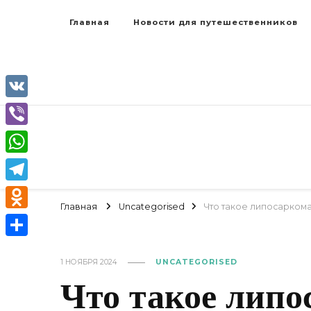
Главная
Новости для путешественников
VK
Viber
WhatsApp
Telegram
Главная
Uncategorised
Что такое липосарком
Odnoklassniki
Отправить
1 НОЯБРЯ 2024
UNCATEGORISED
Что такое липо