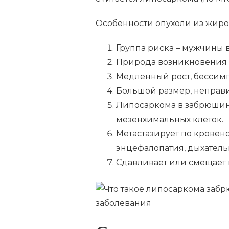
Особенности опухоли из жиро
Группа риска – мужчины 
Природа возникновения н
Медленный рост, бессимп
Большой размер, неправи
Липосаркома в забрюшин
мезенхимальных клеток.
Метастазирует по кровен
энцефалопатия, дыхатель
Сдавливает или смещает 