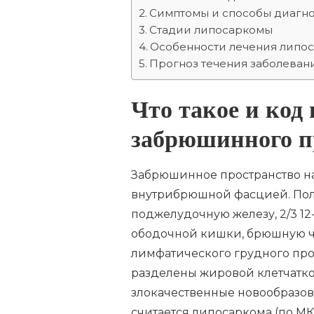
ПОЛОСТИ
Симптомы и способы диагн
ПО
Стадии липосаркомы
МКБ
10
Особенности лечения липо
И
Прогноз течения заболеван
ПРОГНОЗ
ТЕЧЕНИЯ
ЗАБОЛЕВАНИЯ
Что такое и код
забрюшинного п
Забрюшинное пространство н
внутрибрюшной фасцией. Поло
поджелудочную железу, 2/3 1
ободочной кишки, брюшную ча
лимфатического грудного про
разделены жировой клетчатко
злокачественные новообразо
считается липосаркома (по МКБ