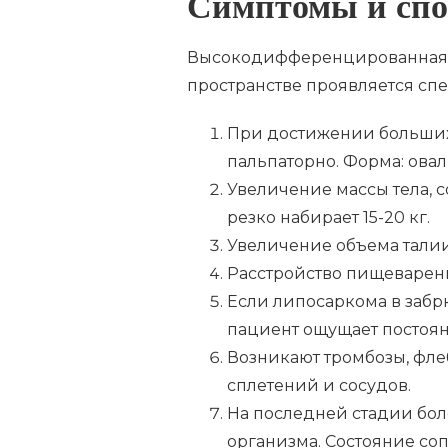
Симптомы и спо
Высокодифференцированная 
пространстве проявляется с
При достижении больших
пальпаторно. Форма: овал
Увеличение массы тела,
резко набирает 15-20 кг.
Увеличение объема талии
Расстройство пищеварен
Если липосаркома в забр
пациент ощущает постоян
Возникают тромбозы, фл
сплетений и сосудов.
На последней стадии бо
организма. Состояние со