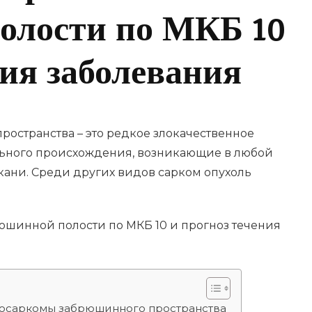
олости по МКБ 10
ния заболевания
остранства – это редкое злокачественное
ьного происхождения, возникающие в любой
кани. Среди других видов сарком опухоль
ипосаркомы забрюшинного пространства