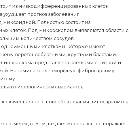
стоит из низкодифференцированных клеток.
а ухудшает прогноз заболевания.
д миксоидной. Полностью состоит из
х клеток. Под микроскопом выявляются области с
ольшим количеством сосудов.
 одноименными клетками, которые имеют
ужены веретенообразными, круглыми бластами.
ипосаркома представлена клетками с низкой и
ей. Напоминает плеоморфную фибросаркому,
итому.
олько гистологических вариантов.
я злокачественного новообразования липосаркомы в
т размеры до 5 см, не дает метастазов, не поражает