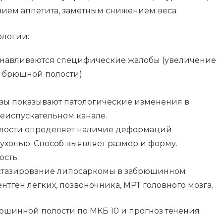
вием аппетита, заметным снижением веса.
ологии:
анавливаются специфические жалобы (увеличение
в брюшной полости).
ы показывают патологические изменения в
еиспускательном канале.
лости определяет наличие деформаций
ухолью. Способ выявляет размер и форму.
ость.
стазирование липосаркомы в забрюшинном
нтген легких, позвоночника, МРТ головного мозга.