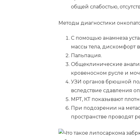
общей слабостью, отсутст
Методы диагностики онкопат
С помощью анамнеза уст
массы тела, дискомфорт 
Пальпация.
Общеклинические анализ
кровеносном русле и моч
УЗИ органов брюшной по
вследствие сдавления оп
МРТ, КТ показывают плотн
При подозрении на мета
пространстве проводят ре