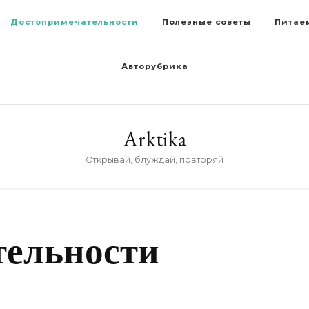
Достопримечательности
Полезные советы
Питае
Авторубрика
Arktika
Открывай, блуждай, повторяй
тельности