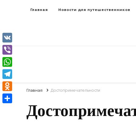
Главная
Новости для путешественников
VK
Viber
WhatsApp
Telegram
Главная
Достопримечательности
Odnoklassniki
Достопримеча
Отправить